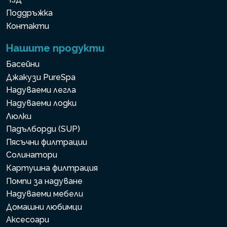
Поддръжка
Контакти
Нашите продукти
Басейни
Джакузи PureSpa
Надуваеми легла
Надуваеми лодки
Люлки
Падълборди (SUP)
Пясъчни филтрации
Солинатори
Картушна филтрация
Помпи за надуване
Надуваеми мебели
Домашни любимци
Аксесоари