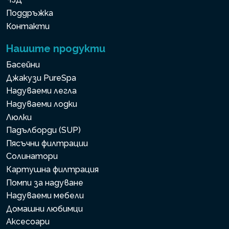
Поддръжка
Контакти
Нашите продукти
Басейни
Джакузи PureSpa
Надуваеми легла
Надуваеми лодки
Люлки
Падълборди (SUP)
Пясъчни филтрации
Солинатори
Картушна филтрация
Помпи за надуване
Надуваеми мебели
Домашни любимци
Аксесоари