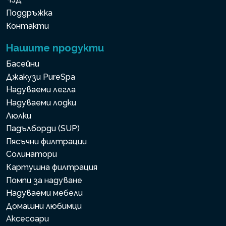
Поддръжка
Контакти
Нашите продукти
Басейни
Джакузи PureSpa
Надуваеми легла
Надуваеми лодки
Люлки
Падълборди (SUP)
Пясъчни филтрации
Солинатори
Картушна филтрация
Помпи за надуване
Надуваеми мебели
Домашни любимци
Аксесоари