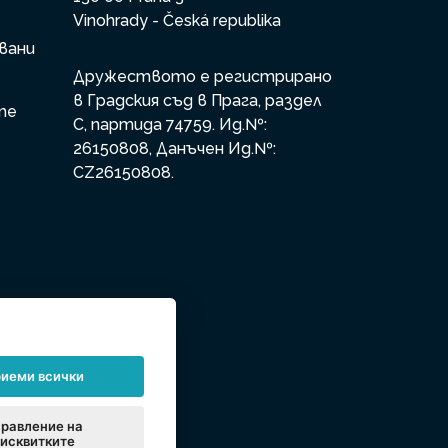
Vinohrady - Česká republika
вани
Дружеството е регистрирано
в Градския съд в Прага, раздел
те
С, партида 74759. Ид.№:
26150808, Данъчен Ид.№:
CZ26150808.
иеми всички
равление на
исквитките