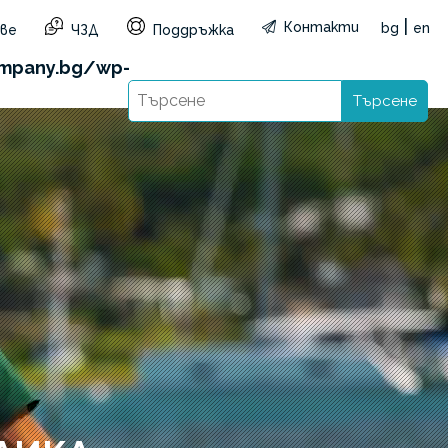
|
Контакти
bg
en
ве
ЧЗД
Поддръжка
1&reg=BG&lang=bg): Failed to open stream: HTTP
mpany.bg/wp-
Търсене