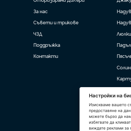
Оторизирани Дилъри
Джаку
За нас
Надув
Съвети и трикове
Надув
ЧЗД
Люлк
Поддръжка
Падъл
Контакти
Пясъч
Соли
Карт
Помпи
Настройки на би
Надув
Изискваме вашето с
предоставяне на данн
Дома
можете бързо да нам
избягвате да кликват
Аксес
виждате реклами за 