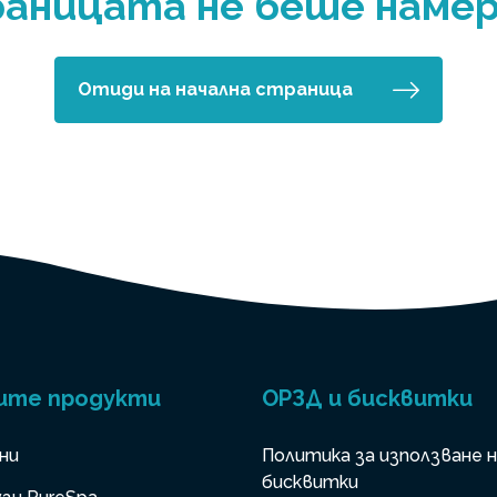
аницата не беше намер
Отиди на начална страница
ите продукти
ОРЗД и бисквитки
ни
Политика за използване 
бисквитки