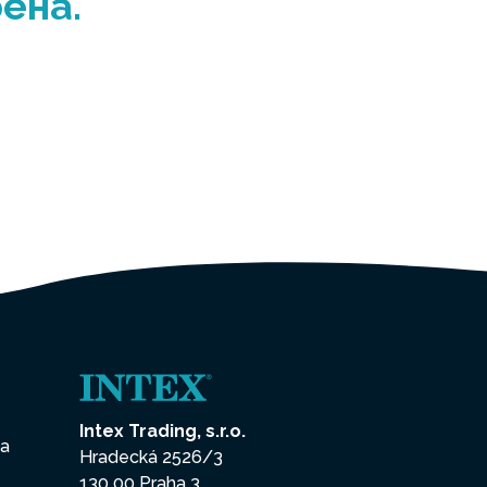
ена.
Intex Trading, s.r.o.
на
Hradecká 2526/3
130 00 Praha 3