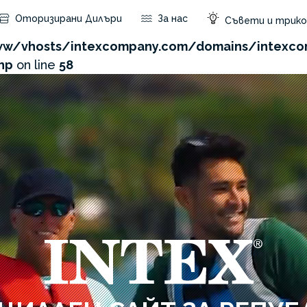
Оторизирани Дилъри
За нас
Съвети и трико
.com/admin/product/api.php?id=369&not_use_region=
w/vhosts/intexcompany.com/domains/intexco
hp
on line
58