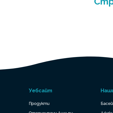
Стр
Уебсайт
Наш
Продукти
Басей