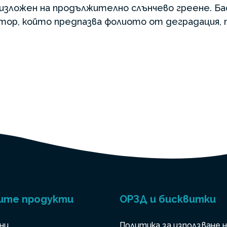
 изложен на продължително слънчево греене. Б
тор, който предпазва фолиото от деградация, 
ите продукти
ОРЗД и бисквитки
ни
Политика за използване 