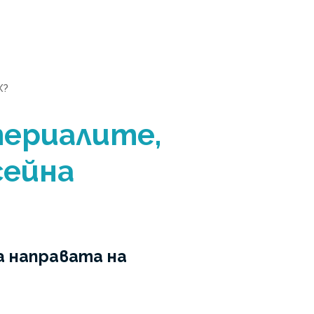
X?
териалите,
сейна
а направата на