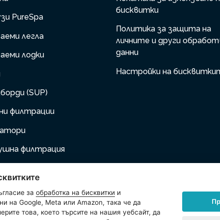
бисквитки
зи PureSpa
Политика за защита на
аеми легла
личните и други обработ
данни
аеми лодки
Настройки на бисквитки
и
борди (SUP)
ни филтрации
натори
ушна филтрация
 за надуване
сквитките
аеми мебели
ъгласие за
обработка на бисквитки
и
Пр
и на Google, Meta или Amazon, така че да
шни любимци
ерите това, което търсите на нашия уебсайт, да