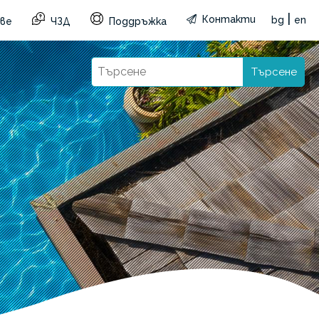
|
Контакти
bg
en
ве
ЧЗД
Поддръжка
Търсене