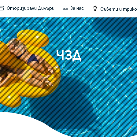
Оторизирани Дилъри
За нас
Съвети и трико
ЧЗД