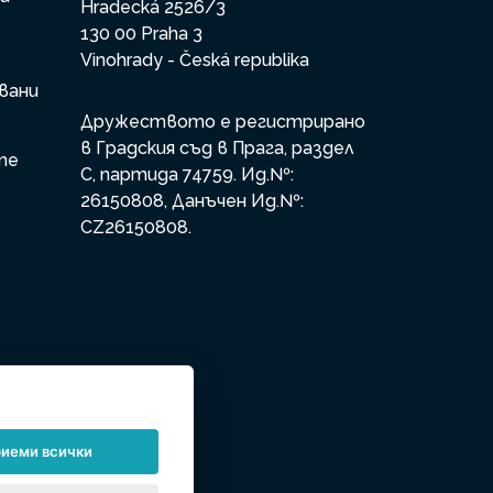
Hradecká 2526/3
130 00 Praha 3
Vinohrady - Česká republika
вани
Дружеството е регистрирано
в Градския съд в Прага, раздел
те
С, партида 74759. Ид.№:
26150808, Данъчен Ид.№:
CZ26150808.
иеми всички