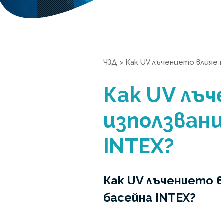
ЧЗД
>
Как UV лъчението влияе 
Как UV лъ
използвани
INTEX?
Как UV лъчението 
басейна INTEX?