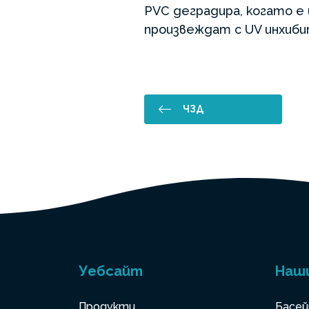
PVC деградира, когато е
произвеждат с UV инхиби
ЧЗД
Уебсайт
Наш
Продукти
Басей