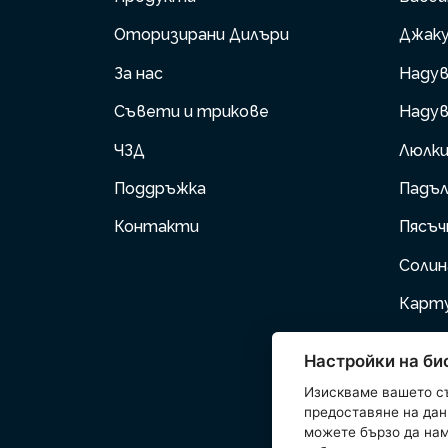
Оторизирани Дилъри
Джаку
За нас
Надув
Съвети и трикове
Надув
ЧЗД
Люлк
Поддръжка
Падъл
Контакти
Пясъч
Соли
Карт
Помпи
Настройки на би
Надув
Изискваме вашето с
предоставяне на данн
Дома
можете бързо да нам