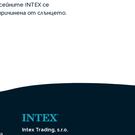
асейните INTEX се
причинена от слънцето.
Intex Trading, s.r.o.
на