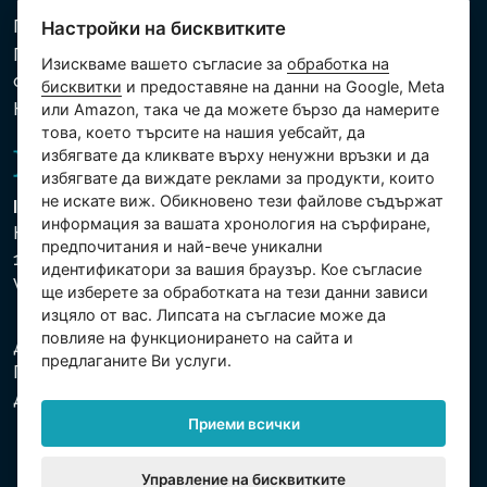
Политика за използване на бисквитки
Настройки на бисквитките
Политика за защита на личните и други
Изискваме вашето съгласие за
обработка на
обработвани данни
бисквитки
и предоставяне на данни на Google, Meta
Настройки на бисквитките
или Amazon, така че да можете бързо да намерите
това, което търсите на нашия уебсайт, да
избягвате да кликвате върху ненужни връзки и да
избягвате да виждате реклами за продукти, които
не искате виж. Обикновено тези файлове съдържат
Intex Trading, s.r.o.
информация за вашата хронология на сърфиране,
Hradecká 2526/3
предпочитания и най-вече уникални
130 00 Praha 3
идентификатори за вашия браузър. Кое съгласие
Vinohrady - Česká republika
ще изберете за обработката на тези данни зависи
изцяло от вас. Липсата на съгласие може да
повлияе на функционирането на сайта и
Дружеството е регистрирано в Градския съд в
предлаганите Ви услуги.
Прага, раздел С, партида 74759. Ид.№: 26150808,
Данъчен Ид.№: CZ26150808.
Приеми всички
Управление на бисквитките