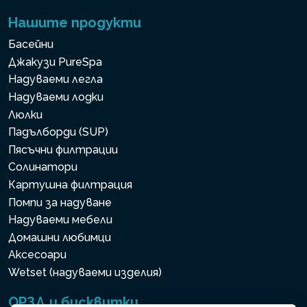
Нашите продукти
Басейни
Джакузи PureSpa
Надуваеми легла
Надуваеми лодки
Люлки
Падълборди (SUP)
Пясъчни филтрации
Солинатори
Картушна филтрация
Помпи за надуване
Надуваеми мебели
Домашни любимци
Аксесоари
Wetset (надуваеми изделия)
ОРЗД и бисквитки