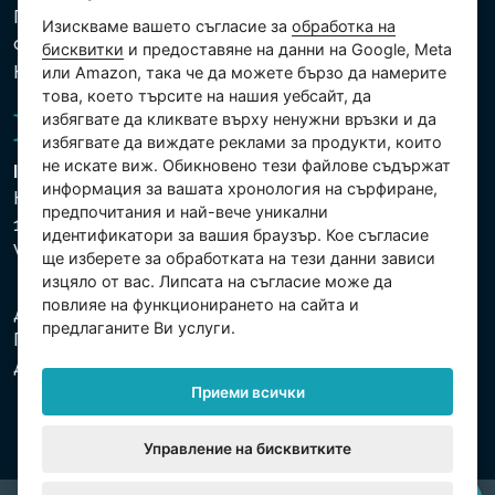
Политика за защита на личните и други
Изискваме вашето съгласие за
обработка на
обработвани данни
бисквитки
и предоставяне на данни на Google, Meta
Настройки на бисквитките
или Amazon, така че да можете бързо да намерите
това, което търсите на нашия уебсайт, да
избягвате да кликвате върху ненужни връзки и да
избягвате да виждате реклами за продукти, които
не искате виж. Обикновено тези файлове съдържат
Intex Trading, s.r.o.
информация за вашата хронология на сърфиране,
Hradecká 2526/3
предпочитания и най-вече уникални
130 00 Praha 3
идентификатори за вашия браузър. Кое съгласие
Vinohrady - Česká republika
ще изберете за обработката на тези данни зависи
изцяло от вас. Липсата на съгласие може да
повлияе на функционирането на сайта и
Дружеството е регистрирано в Градския съд в
предлаганите Ви услуги.
Прага, раздел С, партида 74759. Ид.№: 26150808,
Данъчен Ид.№: CZ26150808.
Приеми всички
Управление на бисквитките