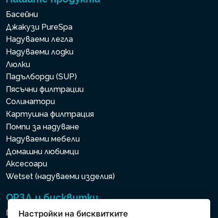
Басейни
Джакузи PureSpa
Надуваеми легла
Надуваеми лодки
Люлки
Падълборди (SUP)
Пясъчни филтрации
Солинатори
Картушна филтрация
Помпи за надуване
Надуваеми мебели
Домашни любимци
Аксесоари
Wetset (надуваеми изделия)
ОРЗД и бисквитки
Политика за използване на бисквитки
Настройки на бисквитките