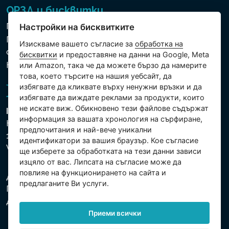
ОРЗД и бисквитки
Политика за използване на бисквитки
Настройки на бисквитките
Политика за защита на личните и други
Изискваме вашето съгласие за
обработка на
обработвани данни
бисквитки
и предоставяне на данни на Google, Meta
Настройки на бисквитките
или Amazon, така че да можете бързо да намерите
това, което търсите на нашия уебсайт, да
избягвате да кликвате върху ненужни връзки и да
избягвате да виждате реклами за продукти, които
не искате виж. Обикновено тези файлове съдържат
Intex Trading, s.r.o.
информация за вашата хронология на сърфиране,
Hradecká 2526/3
предпочитания и най-вече уникални
130 00 Praha 3
идентификатори за вашия браузър. Кое съгласие
Vinohrady - Česká republika
ще изберете за обработката на тези данни зависи
изцяло от вас. Липсата на съгласие може да
повлияе на функционирането на сайта и
Дружеството е регистрирано в Градския съд в
предлаганите Ви услуги.
Прага, раздел С, партида 74759. Ид.№: 26150808,
Данъчен Ид.№: CZ26150808.
Приеми всички