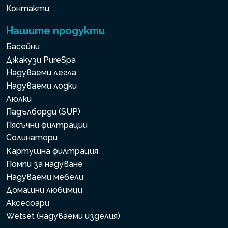
Контакти
Нашите продукти
Басейни
Джакузи PureSpa
Надуваеми легла
Надуваеми лодки
Люлки
Падълборди (SUP)
Пясъчни филтрации
Солинатори
Картушна филтрация
Помпи за надуване
Надуваеми мебели
Домашни любимци
Аксесоари
Wetset (надуваеми изделия)