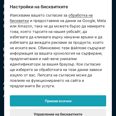
Политика за използване на бисквитки
Настройки на бисквитките
Политика за защита на личните и други
Изискваме вашето съгласие за
обработка на
обработвани данни
бисквитки
и предоставяне на данни на Google, Meta
Настройки на бисквитките
или Amazon, така че да можете бързо да намерите
това, което търсите на нашия уебсайт, да
избягвате да кликвате върху ненужни връзки и да
избягвате да виждате реклами за продукти, които
не искате виж. Обикновено тези файлове съдържат
Intex Trading, s.r.o.
информация за вашата хронология на сърфиране,
Hradecká 2526/3
предпочитания и най-вече уникални
130 00 Praha 3
идентификатори за вашия браузър. Кое съгласие
Vinohrady - Česká republika
ще изберете за обработката на тези данни зависи
изцяло от вас. Липсата на съгласие може да
повлияе на функционирането на сайта и
Дружеството е регистрирано в Градския съд в
предлаганите Ви услуги.
Прага, раздел С, партида 74759. Ид.№: 26150808,
Данъчен Ид.№: CZ26150808.
Приеми всички
Управление на бисквитките