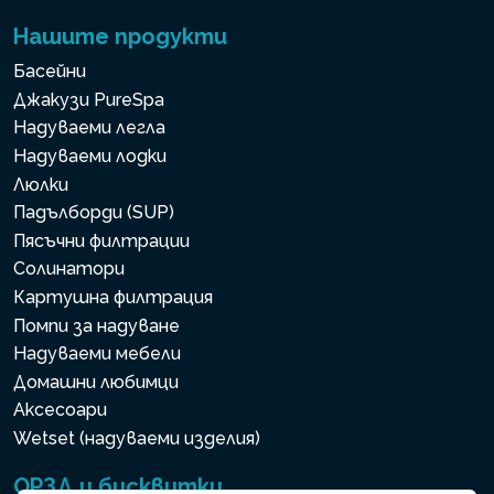
Нашите продукти
Басейни
Джакузи PureSpa
Надуваеми легла
Надуваеми лодки
Люлки
Падълборди (SUP)
Пясъчни филтрации
Солинатори
Картушна филтрация
Помпи за надуване
Надуваеми мебели
Домашни любимци
Аксесоари
Wetset (надуваеми изделия)
ОРЗД и бисквитки