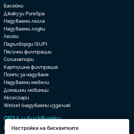
Басейни
Джакузи PureSpa
Надуваеми легла
Надуваеми лодки
Люлки
Падълборди (SUP)
Пясъчни филтрации
Солинатори
Картушна филтрация
Помпи за надуване
Надуваеми мебели
Домашни любимци
Аксесоари
Wetset (надуваеми изделия)
ОРЗД и бисквитки
Политика за използване на бисквитки
Настройки на бисквитките