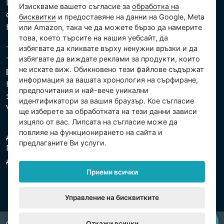
Политика за защита на личните и други
Изискваме вашето съгласие за
обработка на
обработвани данни
бисквитки
и предоставяне на данни на Google, Meta
Настройки на бисквитките
или Amazon, така че да можете бързо да намерите
това, което търсите на нашия уебсайт, да
избягвате да кликвате върху ненужни връзки и да
избягвате да виждате реклами за продукти, които
не искате виж. Обикновено тези файлове съдържат
Intex Trading, s.r.o.
информация за вашата хронология на сърфиране,
Hradecká 2526/3
предпочитания и най-вече уникални
130 00 Praha 3
идентификатори за вашия браузър. Кое съгласие
Vinohrady - Česká republika
ще изберете за обработката на тези данни зависи
изцяло от вас. Липсата на съгласие може да
повлияе на функционирането на сайта и
Дружеството е регистрирано в Градския съд в
предлаганите Ви услуги.
Прага, раздел С, партида 74759. Ид.№: 26150808,
Данъчен Ид.№: CZ26150808.
Приеми всички
Управление на бисквитките
Откажи всички