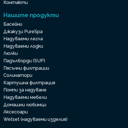
Контакти
Нашите продукти
Басейни
Джакузи PureSpa
Надуваеми легла
Надуваеми лодки
Люлки
Падълборди (SUP)
Пясъчни филтрации
Солинатори
Картушна филтрация
Помпи за надуване
Надуваеми мебели
Домашни любимци
Аксесоари
Wetset (надуваеми изделия)