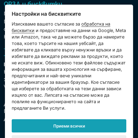
ОРЗД и бисквитки
Политика за използване на бисквитки
Настройки на бисквитките
Политика за защита на личните и други
Изискваме вашето съгласие за
обработка на
обработвани данни
бисквитки
и предоставяне на данни на Google, Meta
Настройки на бисквитките
или Amazon, така че да можете бързо да намерите
това, което търсите на нашия уебсайт, да
избягвате да кликвате върху ненужни връзки и да
избягвате да виждате реклами за продукти, които
не искате виж. Обикновено тези файлове съдържат
Intex Trading, s.r.o.
информация за вашата хронология на сърфиране,
Hradecká 2526/3
предпочитания и най-вече уникални
130 00 Praha 3
идентификатори за вашия браузър. Кое съгласие
Vinohrady - Česká republika
ще изберете за обработката на тези данни зависи
изцяло от вас. Липсата на съгласие може да
повлияе на функционирането на сайта и
Дружеството е регистрирано в Градския съд в
предлаганите Ви услуги.
Прага, раздел С, партида 74759. Ид.№: 26150808,
Данъчен Ид.№: CZ26150808.
Приеми всички