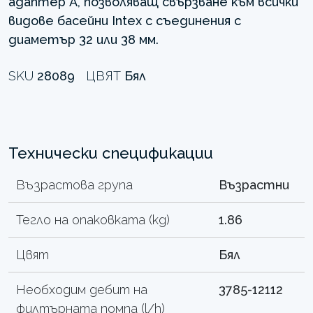
адаптер А, позволяващ свързване към всички
видове басейни Intex с съединения с
диаметър 32 или 38 мм.
SKU
28089
ЦВЯТ
Бял
Технически спецификации
Възрастова група
Възрастни
Тегло на опаковката (kg)
1.86
Цвят
Бял
Необходим дебит на
3785-12112
филтърната помпа (l/h)