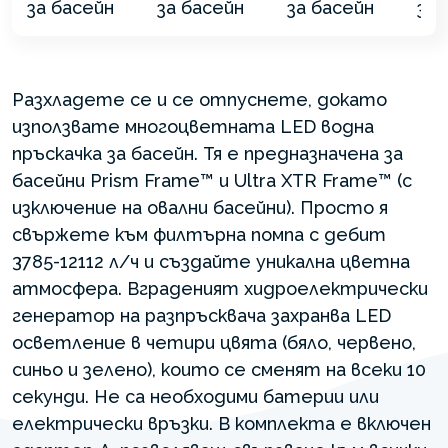
Разхладете се и се отпуснете, докато
използвате многоцветната LED водна
пръскачка за басейн. Тя е предназначена за
басейни Prism Frame™ и Ultra XTR Frame™ (с
изключение на овални басейни). Просто я
свържете към филтърна помпа с дебит
3785-12112 л/ч и създайте уникална цветна
атмосфера. Вграденият хидроелектрически
генератор на разпръсквача захранва LED
осветление в четири цвята (бяло, червено,
синьо и зелено), които се сменят на всеки 10
секунди. Не са необходими батерии или
електрически връзки. В комплекта е включен