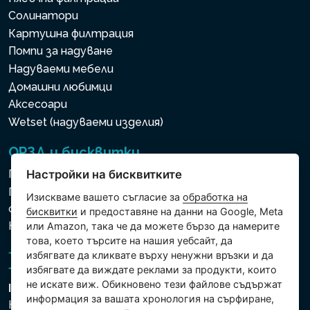
Солинатори
Картушна филтрация
Помпи за надуване
Надуваеми мебели
Домашни любимци
Аксесоари
Wetset (надуваеми изделия)
ОРЗД и бисквитки
Политика за използване на бисквитки
Настройки на бисквитките
Политика за защита на личните и други
Изискваме вашето съгласие за
обработка на
обработвани данни
бисквитки
и предоставяне на данни на Google, Meta
Настройки на бисквитките
или Amazon, така че да можете бързо да намерите
това, което търсите на нашия уебсайт, да
избягвате да кликвате върху ненужни връзки и да
избягвате да виждате реклами за продукти, които
не искате виж. Обикновено тези файлове съдържат
Intex Trading, s.r.o.
информация за вашата хронология на сърфиране,
Hradecká 2526/3