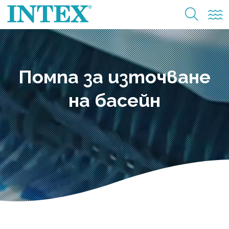
Помпа за източване
на басейн