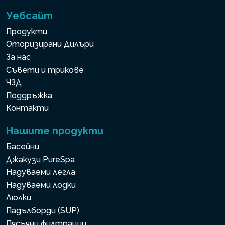
Уебсайт
Продукти
Оторизирани Дилъри
За нас
Съвети и трикове
ЧЗД
Поддръжка
Контакти
Нашите продукти
Басейни
Джакузи PureSpa
Надуваеми легла
Надуваеми лодки
Люлки
Падълборди (SUP)
Пясъчни филтрации