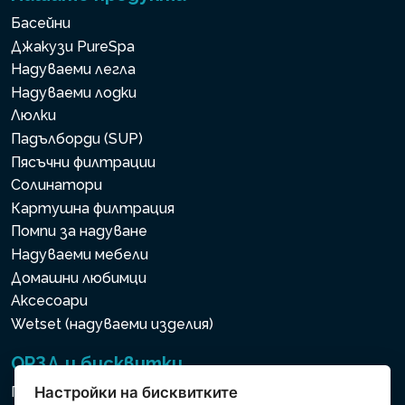
Басейни
Джакузи PureSpa
Надуваеми легла
Надуваеми лодки
Люлки
Падълборди (SUP)
Пясъчни филтрации
Солинатори
Картушна филтрация
Помпи за надуване
Надуваеми мебели
Домашни любимци
Аксесоари
Wetset (надуваеми изделия)
ОРЗД и бисквитки
Политика за използване на бисквитки
Настройки на бисквитките