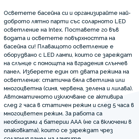
Осветете басейна си и организирайте най-
доброто лятно парти със соларното LED
осветление на Intex. Поставете го във
водата и осветете повърхността на
басейна си! Плаващото осветление е
оборудвано с LED лампи, които се зареждат
на слънце с помощта на вградения слънчев
панел. Изберете един от двата режима на
осветление: статична бяла светлина или
многоцветна (синя, червена, зелена и лилава).
Автоматичното изключване се активира
след 2 часа в статичен режим и след 5 часа в
многоцветен режим. За работа са
необходими 4 батерии ААА (не са включени в
опаковката), които се зареждат чрез
соларния панел на лампите.