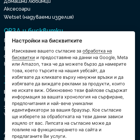
Домашни любимци
Аксесоари
Wetset (надуваеми изделия)
ОРЗД и бисквитки
Политика за използване на бисквитки
Настройки на бисквитките
Политика за защита на личните и други
Изискваме вашето съгласие за
обработка на
обработвани данни
бисквитки
и предоставяне на данни на Google, Meta
Настройки на бисквитките
или Amazon, така че да можете бързо да намерите
това, което търсите на нашия уебсайт, да
избягвате да кликвате върху ненужни връзки и да
избягвате да виждате реклами за продукти, които
не искате виж. Обикновено тези файлове съдържат
Intex Trading, s.r.o.
информация за вашата хронология на сърфиране,
Hradecká 2526/3
предпочитания и най-вече уникални
130 00 Praha 3
идентификатори за вашия браузър. Кое съгласие
Vinohrady - Česká republika
ще изберете за обработката на тези данни зависи
изцяло от вас. Липсата на съгласие може да
повлияе на функционирането на сайта и
Дружеството е регистрирано в Градския съд в
предлаганите Ви услуги.
Прага, раздел С, партида 74759. Ид.№: 26150808,