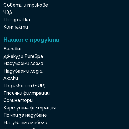
Съвети и трикове
ЧЗД
Поддръжка
Контакти
Нашите продукти
Басейни
Джакузи PureSpa
Надуваеми легла
Надуваеми лодки
Люлки
Падълборди (SUP)
Пясъчни филтрации
Солинатори
Картушна филтрация
Помпи за надуване
Надуваеми мебели