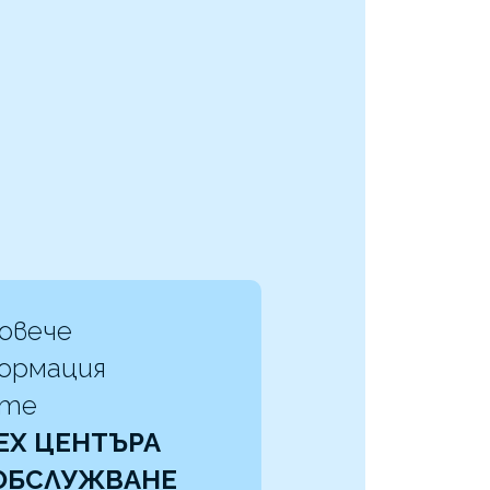
повече
ормация
жте
EX ЦЕНТЪРА
 ОБСЛУЖВАНЕ