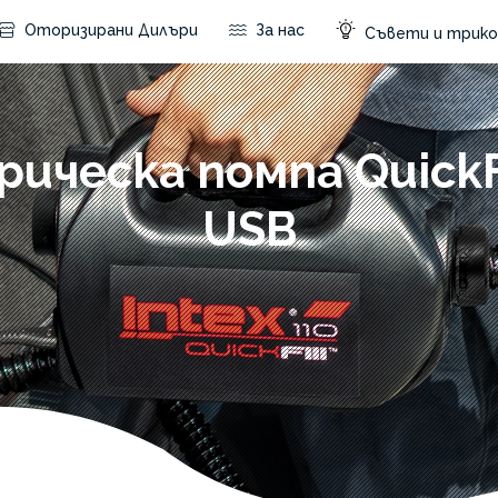
Оторизирани Дилъри
За нас
Съвети и трико
ическа помпа QuickFi
USB