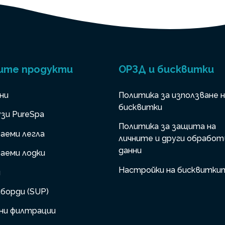
ите продукти
ОРЗД и бисквитки
ни
Политика за използване 
бисквитки
зи PureSpa
Политика за защита на
аеми легла
личните и други обработ
данни
аеми лодки
Настройки на бисквитки
и
борди (SUP)
ни филтрации