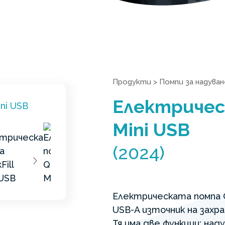
Продукти
>
Помпи за надуван
Електрическ
Mini USB
(2024)
Електрическата помпа Qu
USB-A източник на захра
Тя има две функции: наду