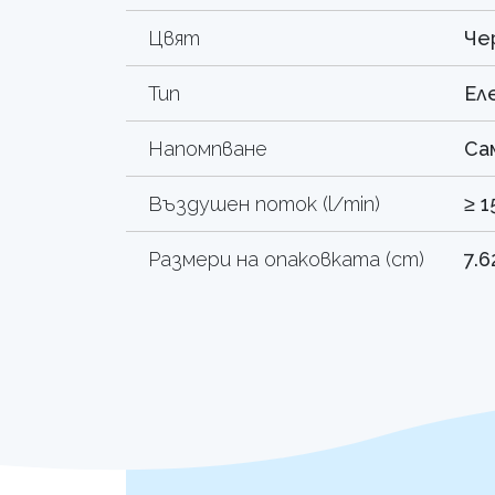
Цвят
Че
Тип
Ел
Напомпване
Са
Въздушен поток (l/min)
≥ 1
Размери на опаковката (cm)
7.6