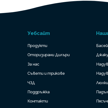
Уебсайт
Наш
Продукти
Басей
Оторизирани Дилъри
Джаку
За нас
Надув
Съвети и трикове
Надув
ЧЗД
Люлк
Поддръжка
Падъл
Контакти
Пясъч