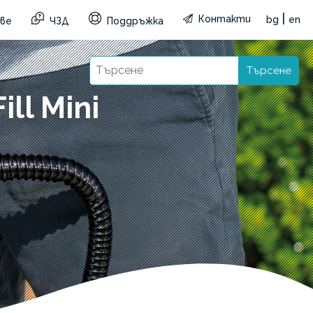
|
Контакти
bg
en
ве
ЧЗД
Поддръжка
Търсене
ll Mini