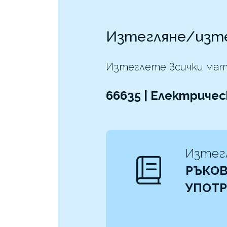
Изтегляне/изт
Изтеглете всички мат
66635 | Електрическ
Изтег
РЪКОВ
УПОТ