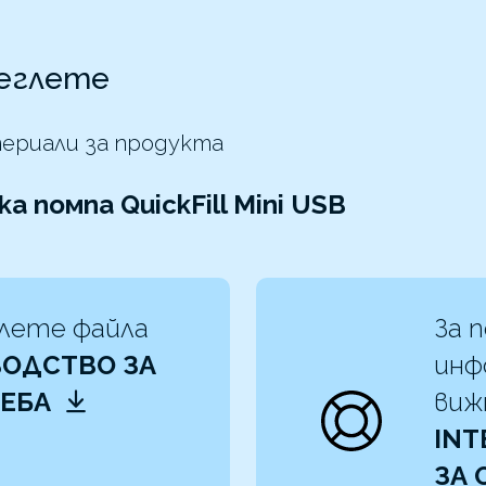
еглете
ериали за продукта
а помпа QuickFill Mini USB
лете файла
За 
ОДСТВО ЗА
инф
РЕБА
ви
INT
ЗА