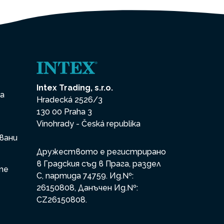
Intex Trading, s.r.o.
на
Hradecká 2526/3
130 00 Praha 3
Vinohrady - Česká republika
вани
Дружеството е регистрирано
в Градския съд в Прага, раздел
те
С, партида 74759. Ид.№:
26150808, Данъчен Ид.№:
CZ26150808.