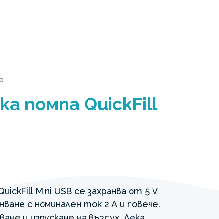
е
а помпа QuickFill
ickFill Mini USB се захранва от 5 V
нване с номинален ток 2 А и повече.
ване и изпускане на въздух. Лека,