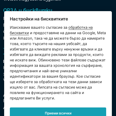
ОРЗД и бисквитки
Политика за използване на бисквитки
Настройки на бисквитките
Политика за защита на личните и други
Изискваме вашето съгласие за
обработка на
обработвани данни
бисквитки
и предоставяне на данни на Google, Meta
Настройки на бисквитките
или Amazon, така че да можете бързо да намерите
това, което търсите на нашия уебсайт, да
избягвате да кликвате върху ненужни връзки и да
избягвате да виждате реклами за продукти, които
не искате виж. Обикновено тези файлове съдържат
Intex Trading, s.r.o.
информация за вашата хронология на сърфиране,
Hradecká 2526/3
предпочитания и най-вече уникални
130 00 Praha 3
идентификатори за вашия браузър. Кое съгласие
Vinohrady - Česká republika
ще изберете за обработката на тези данни зависи
изцяло от вас. Липсата на съгласие може да
повлияе на функционирането на сайта и
Дружеството е регистрирано в Градския съд в
предлаганите Ви услуги.
Прага, раздел С, партида 74759. Ид.№: 26150808,
Данъчен Ид.№: CZ26150808.
Приеми всички