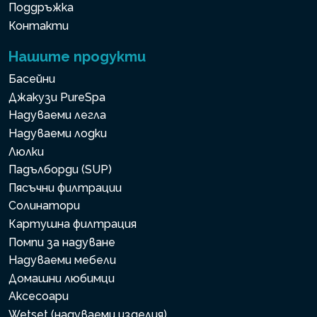
Поддръжка
Контакти
Нашите продукти
Басейни
Джакузи PureSpa
Надуваеми легла
Надуваеми лодки
Люлки
Падълборди (SUP)
Пясъчни филтрации
Солинатори
Картушна филтрация
Помпи за надуване
Надуваеми мебели
Домашни любимци
Аксесоари
Wetset (надуваеми изделия)