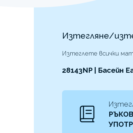
Изтегляне/изт
Изтеглете всички мат
28143NP | Басейн E
Изтег
РЪКОВ
УПОТ