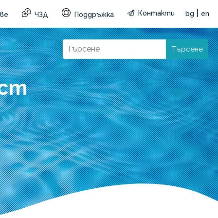
|
Контакти
bg
en
ве
ЧЗД
Поддръжка
Търсене
 cm