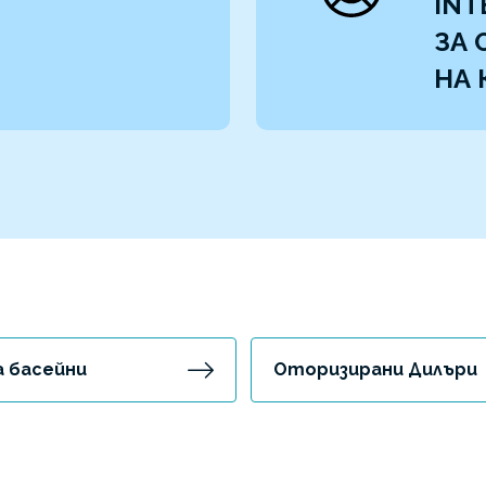
INT
ЗА
НА 
а басейни
Оторизирани Дилъри