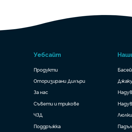
Уебсайт
Наш
Продукти
Басей
Оторизирани Дилъри
Джаку
За нас
Надув
Съвети и трикове
Надув
ЧЗД
Люлк
Поддръжка
Падъл