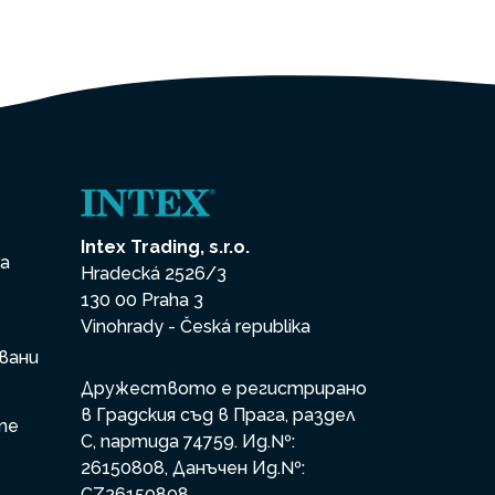
Intex Trading, s.r.o.
на
Hradecká 2526/3
130 00 Praha 3
Vinohrady - Česká republika
вани
Дружеството е регистрирано
в Градския съд в Прага, раздел
те
С, партида 74759. Ид.№:
26150808, Данъчен Ид.№:
CZ26150808.