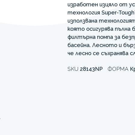
изработен изцяло от ус
технология Super-Tough
използвана технологият
която осигурява пълна 
филтърна помпа за без
басейна. Лесното и бър
че лесно се съхранява сл
SKU
28143NP
ФОРМА
К
а