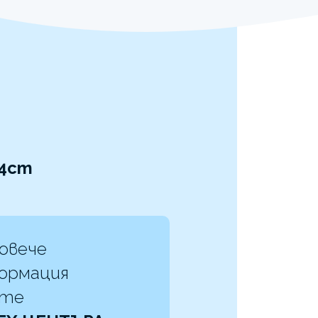
84cm
повече
ормация
жте