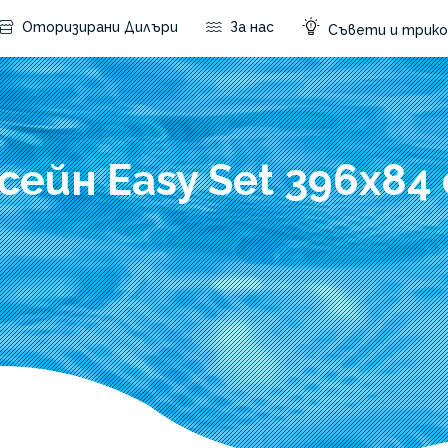
Оторизирани Дилъри
За нас
Съвети и трико
сейн Easy Set 396x84