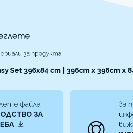
еглете
ериали за продукта
asy Set 396x84 cm | 396cm x 396cm x 
лете файла
За 
ОДСТВО ЗА
инф
РЕБА
ви