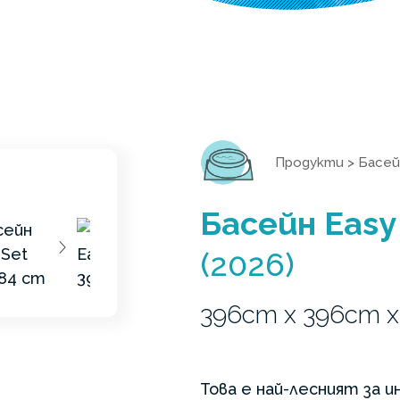
Продукти
>
Басей
Басейн Easy
(2026)
396cm x 396cm 
Това е най-лесният за 