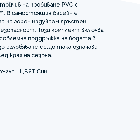
тойчив на пробиване PVC с
™. В самостоящия басейн е
а на горен надуваем пръстен,
безопасност. Този комплект включва
проблемна поддръжка на водата в
зо сглобяване също така означава,
ед края на сезона.
ръгла
ЦВЯТ
Син