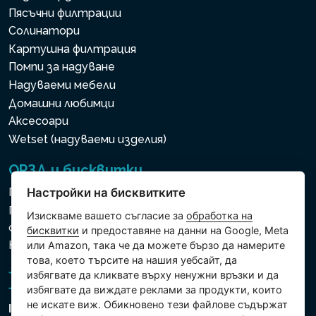
Пясъчни филтрации
Солинатори
Картушна филтрация
Помпи за надуване
Надуваеми мебели
Домашни любимци
Аксесоари
Wetset (надуваеми изделия)
ОРЗД и бисквитки
Политика за използване на бисквитки
Настройки на бисквитките
Политика за защита на личните и други
Изискваме вашето съгласие за
обработка на
обработвани данни
бисквитки
и предоставяне на данни на Google, Meta
Настройки на бисквитките
или Amazon, така че да можете бързо да намерите
това, което търсите на нашия уебсайт, да
избягвате да кликвате върху ненужни връзки и да
избягвате да виждате реклами за продукти, които
не искате виж. Обикновено тези файлове съдържат
Intex Trading, s.r.o.