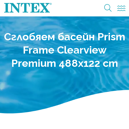
Сглобяем басейн Prism
Frame Clearview
Premium 488x122 cm