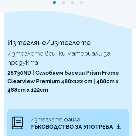
Изтегляне/изтеглете
Изтеглете всички материали за
продукта
26730ND | Сглобяем басейн Prism Frame
Clearview Premium 488x122 cm | 488cm x
488cm x 122cm
Изтеглете файла
РЪКОВОДСТВО ЗА УПОТРЕБА