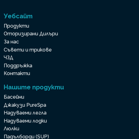
Уебсайт
Продукти
Оторизирани Дилъри
За нас
Съвети и трикове
ЧЗД
Поддръжка
Контакти
Нашите продукти
Басейни
Джакузи PureSpa
Надуваеми легла
Надуваеми лодки
Люлки
Падълборди (SUP)