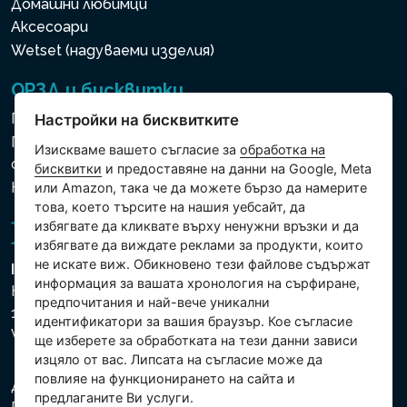
Домашни любимци
Аксесоари
Wetset (надуваеми изделия)
ОРЗД и бисквитки
Политика за използване на бисквитки
Настройки на бисквитките
Политика за защита на личните и други
Изискваме вашето съгласие за
обработка на
обработвани данни
бисквитки
и предоставяне на данни на Google, Meta
Настройки на бисквитките
или Amazon, така че да можете бързо да намерите
това, което търсите на нашия уебсайт, да
избягвате да кликвате върху ненужни връзки и да
избягвате да виждате реклами за продукти, които
не искате виж. Обикновено тези файлове съдържат
Intex Trading, s.r.o.
информация за вашата хронология на сърфиране,
Hradecká 2526/3
предпочитания и най-вече уникални
130 00 Praha 3
идентификатори за вашия браузър. Кое съгласие
Vinohrady - Česká republika
ще изберете за обработката на тези данни зависи
изцяло от вас. Липсата на съгласие може да
повлияе на функционирането на сайта и
Дружеството е регистрирано в Градския съд в
предлаганите Ви услуги.