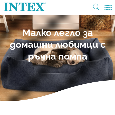
Малко легло за
домашни любимци с
ръчна помпа