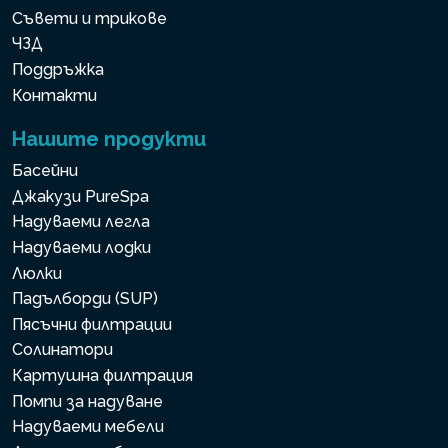
Съвети и трикове
ЧЗД
Поддръжка
Контакти
Нашите продукти
Басейни
Джакузи PureSpa
Надуваеми легла
Надуваеми лодки
Люлки
Падълборди (SUP)
Пясъчни филтрации
Солинатори
Картушна филтрация
Помпи за надуване
Надуваеми мебели