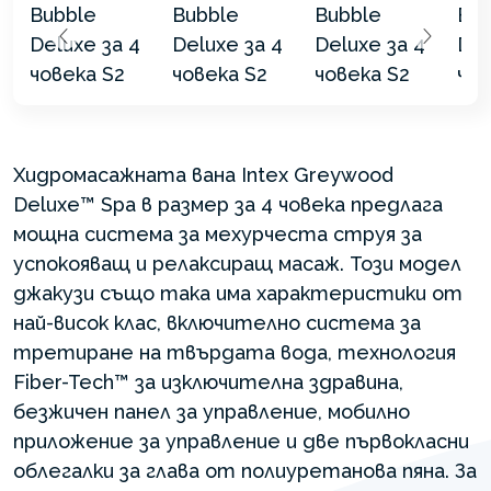
Хидромасажната вана Intex Greywood
Deluxe™ Spa в размер за 4 човека предлага
мощна система за мехурчеста струя за
успокояващ и релаксиращ масаж. Този модел
джакузи също така има характеристики от
най-висок клас, включително система за
третиране на твърдата вода, технология
Fiber-Tech™ за изключителна здравина,
безжичен панел за управление, мобилно
приложение за управление и две първокласни
облегалки за глава от полиуретанова пяна. За