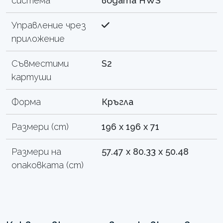
система
водата HWS
Управление чрез
приложение
Съвместими
S2
картуши
Форма
Кръгла
Размери (cm)
196 x 196 x 71
Размери на
57.47 x 80.33 x 50.48
опаковката (cm)