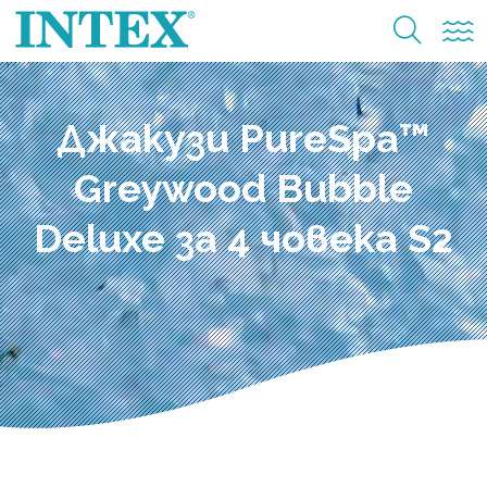
Джакузи PureSpa™
Greywood Bubble
Deluxe за 4 човека S2