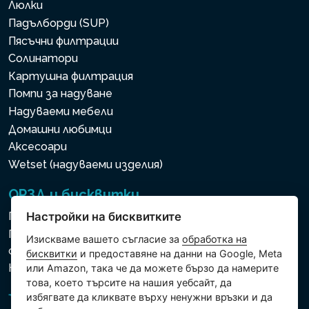
Люлки
Падълборди (SUP)
Пясъчни филтрации
Солинатори
Картушна филтрация
Помпи за надуване
Надуваеми мебели
Домашни любимци
Аксесоари
Wetset (надуваеми изделия)
ОРЗД и бисквитки
Политика за използване на бисквитки
Настройки на бисквитките
Политика за защита на личните и други
Изискваме вашето съгласие за
обработка на
обработвани данни
бисквитки
и предоставяне на данни на Google, Meta
Настройки на бисквитките
или Amazon, така че да можете бързо да намерите
това, което търсите на нашия уебсайт, да
избягвате да кликвате върху ненужни връзки и да