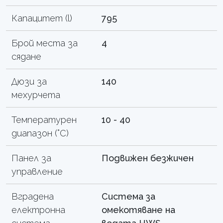
Капацитет (l)
795
Брой места за
4
сядане
Дюзи за
140
мехурчета
Температурен
10 - 40
диапазон (°C)
Панел за
Подвижен безжичен
управление
Вградена
Система за
електронна
омекотяване на