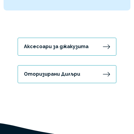
Аксесоари за джакузита
Оторизирани Дилъри