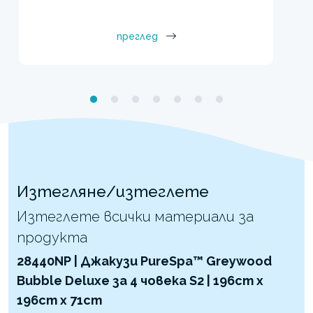
преглед
Изтегляне/изтеглете
Изтеглете всички материали за
продукта
28440NP | Джакузи PureSpa™ Greywood
Bubble Deluxe за 4 човека S2 | 196cm x
196cm x 71cm