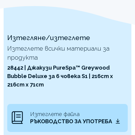
Изтегляне/изтеглете
Изтеглете всички материали за
продукта
28442 | Джакузи PureSpa™ Greywood
Bubble Deluxe за 6 човека S1 | 216cm x
216cm x 71cm
Изтеглете файла
РЪКОВОДСТВО ЗА УПОТРЕБА