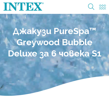
Джакузи PureSpa™
Greywood Bubble
Deluxe за 6 човека S1