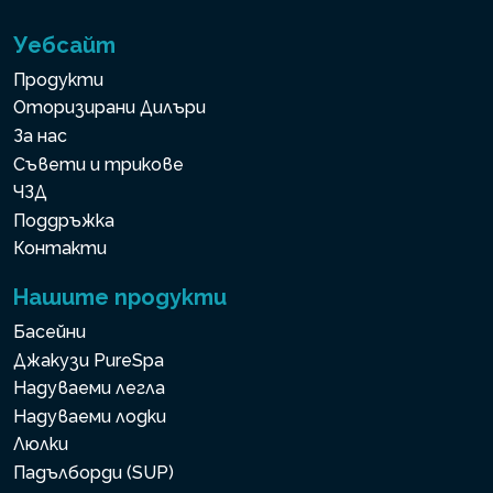
Уебсайт
Продукти
Оторизирани Дилъри
За нас
Съвети и трикове
ЧЗД
Поддръжка
Контакти
Нашите продукти
Басейни
Джакузи PureSpa
Надуваеми легла
Надуваеми лодки
Люлки
Падълборди (SUP)