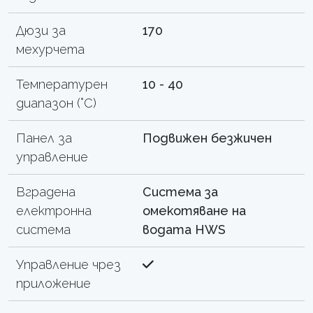
Дюзи за
170
мехурчета
Температурен
10 - 40
диапазон (°C)
Панел за
Подвижен безжичен
управление
Вградена
Система за
електронна
омекотяване на
система
водата HWS
Управление чрез
приложение