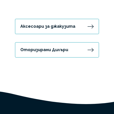
Аксесоари за джакузита
Оторизирани Дилъри