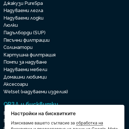
Джакузи PureSpa
Надуваеми легла
Надуваеми лодки
Люлки
Падълборди (SUP)
Пясъчни филтрации
Солинатори
Картушна филтрация
Помпи за надуване
Надуваеми мебели
Домашни любимци
Аксесоари
Wetset (надуваеми изделия)
ОРЗД и бисквитки
Политика за използване на бисквитки
Настройки на бисквитките
Политика за защита на личните и други
Изискваме вашето съгласие за
обработка на
обработвани данни
бисквитки
и предоставяне на данни на Google, Meta