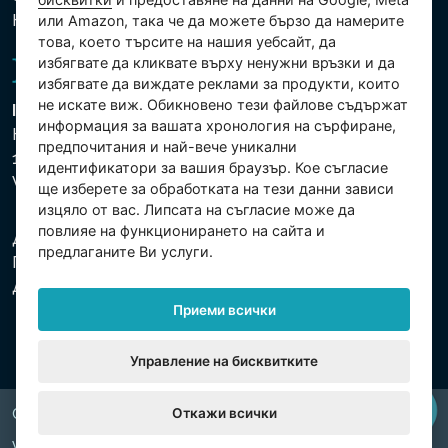
Настройки на бисквитките
или Amazon, така че да можете бързо да намерите
това, което търсите на нашия уебсайт, да
избягвате да кликвате върху ненужни връзки и да
избягвате да виждате реклами за продукти, които
не искате виж. Обикновено тези файлове съдържат
Intex Trading, s.r.o.
информация за вашата хронология на сърфиране,
Hradecká 2526/3
предпочитания и най-вече уникални
130 00 Praha 3
идентификатори за вашия браузър. Кое съгласие
Vinohrady - Česká republika
ще изберете за обработката на тези данни зависи
изцяло от вас. Липсата на съгласие може да
повлияе на функционирането на сайта и
Дружеството е регистрирано в Градския съд в
предлаганите Ви услуги.
Прага, раздел С, партида 74759. Ид.№: 26150808,
Данъчен Ид.№: CZ26150808.
Приеми всички
Управление на бисквитките
Откажи всички
Copyright © 2026 INTEX TRADING s.r.o. All rights reserved.
Web by
digiONE