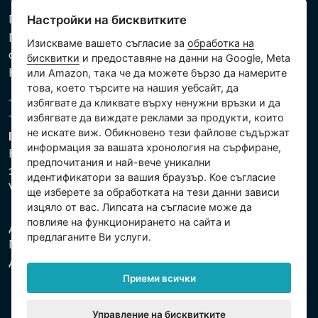
Политика за използване на бисквитки
Настройки на бисквитките
Политика за защита на личните и други
Изискваме вашето съгласие за
обработка на
обработвани данни
бисквитки
и предоставяне на данни на Google, Meta
Настройки на бисквитките
или Amazon, така че да можете бързо да намерите
това, което търсите на нашия уебсайт, да
избягвате да кликвате върху ненужни връзки и да
избягвате да виждате реклами за продукти, които
не искате виж. Обикновено тези файлове съдържат
Intex Trading, s.r.o.
информация за вашата хронология на сърфиране,
Hradecká 2526/3
предпочитания и най-вече уникални
130 00 Praha 3
идентификатори за вашия браузър. Кое съгласие
Vinohrady - Česká republika
ще изберете за обработката на тези данни зависи
изцяло от вас. Липсата на съгласие може да
повлияе на функционирането на сайта и
Дружеството е регистрирано в Градския съд в
предлаганите Ви услуги.
Прага, раздел С, партида 74759. Ид.№: 26150808,
Данъчен Ид.№: CZ26150808.
Приеми всички
Управление на бисквитките