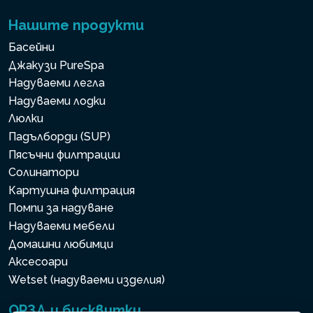
Нашите продукти
Басейни
Джакузи PureSpa
Надуваеми легла
Надуваеми лодки
Люлки
Падълборди (SUP)
Пясъчни филтрации
Солинатори
Картушна филтрация
Помпи за надуване
Надуваеми мебели
Домашни любимци
Аксесоари
Wetset (надуваеми изделия)
ОРЗД и бисквитки