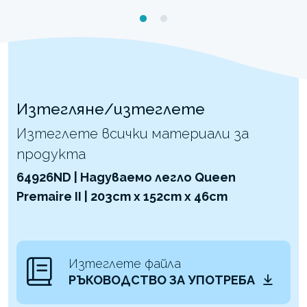
Изтегляне/изтеглете
Изтеглете всички материали за
продукта
64926ND | Надуваемо легло Queen
Premaire II | 203cm x 152cm x 46cm
Изтеглете файла
РЪКОВОДСТВО ЗА УПОТРЕБА