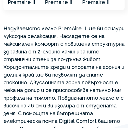
Надуваемото легло PremAire II ще ви осигури
луксозна релаксация. Насладете се на
максимален комфорт с повишена структурна
здравина от 2-слойно ламинираните
странични стени за по-дълъг живот.
Хоризонталните греди и опората на горния и
долния край ще ви позволят да спите
спокойно. Двуслойната горна повърхност е
мека на допир и се приспособява напълно към
профила на тялото. Повдигнатото легло е с
височина 46 см и ви изолира от студената
земя. С помощта на вътрешната
електрическа помпа Digital Comfort вашето