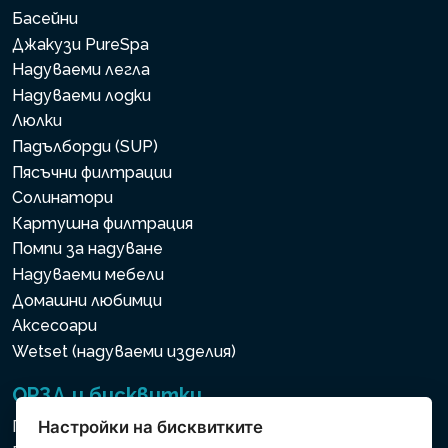
Басейни
Джакузи PureSpa
Надуваеми легла
Надуваеми лодки
Люлки
Падълборди (SUP)
Пясъчни филтрации
Солинатори
Картушна филтрация
Помпи за надуване
Надуваеми мебели
Домашни любимци
Аксесоари
Wetset (надуваеми изделия)
ОРЗД и бисквитки
Политика за използване на бисквитки
Настройки на бисквитките