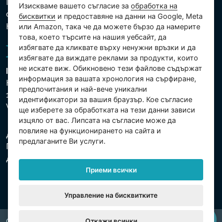
Политика за защита на личните и други
Изискваме вашето съгласие за
обработка на
обработвани данни
бисквитки
и предоставяне на данни на Google, Meta
Настройки на бисквитките
или Amazon, така че да можете бързо да намерите
това, което търсите на нашия уебсайт, да
избягвате да кликвате върху ненужни връзки и да
избягвате да виждате реклами за продукти, които
не искате виж. Обикновено тези файлове съдържат
Intex Trading, s.r.o.
информация за вашата хронология на сърфиране,
Hradecká 2526/3
предпочитания и най-вече уникални
130 00 Praha 3
идентификатори за вашия браузър. Кое съгласие
Vinohrady - Česká republika
ще изберете за обработката на тези данни зависи
изцяло от вас. Липсата на съгласие може да
повлияе на функционирането на сайта и
Дружеството е регистрирано в Градския съд в
предлаганите Ви услуги.
Прага, раздел С, партида 74759. Ид.№: 26150808,
Данъчен Ид.№: CZ26150808.
Приеми всички
Управление на бисквитките
Откажи всички
Copyright © 2026 INTEX TRADING s.r.o. All rights reserved.