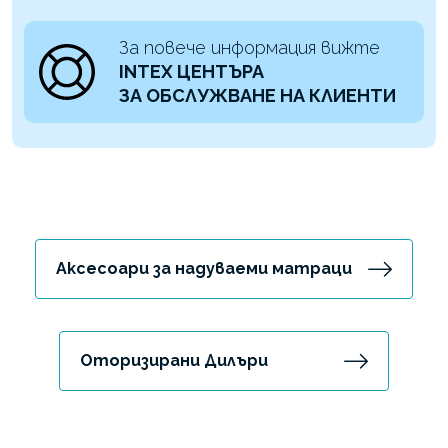
За повече информация вижте
INTEX ЦЕНТЪРА
ЗА ОБСЛУЖВАНЕ НА КЛИЕНТИ
Аксесоари за надуваеми матраци
Оторизирани Дилъри