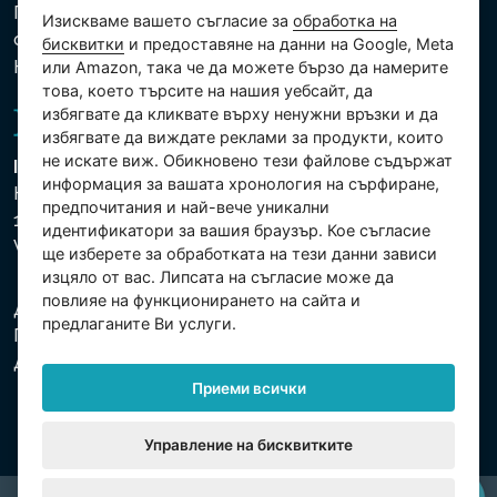
Политика за защита на личните и други
Изискваме вашето съгласие за
обработка на
обработвани данни
бисквитки
и предоставяне на данни на Google, Meta
Настройки на бисквитките
или Amazon, така че да можете бързо да намерите
това, което търсите на нашия уебсайт, да
избягвате да кликвате върху ненужни връзки и да
избягвате да виждате реклами за продукти, които
не искате виж. Обикновено тези файлове съдържат
Intex Trading, s.r.o.
информация за вашата хронология на сърфиране,
Hradecká 2526/3
предпочитания и най-вече уникални
130 00 Praha 3
идентификатори за вашия браузър. Кое съгласие
Vinohrady - Česká republika
ще изберете за обработката на тези данни зависи
изцяло от вас. Липсата на съгласие може да
повлияе на функционирането на сайта и
Дружеството е регистрирано в Градския съд в
предлаганите Ви услуги.
Прага, раздел С, партида 74759. Ид.№: 26150808,
Данъчен Ид.№: CZ26150808.
Приеми всички
Управление на бисквитките