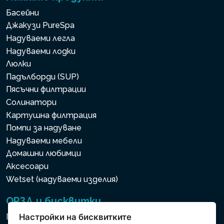
Басейни
Джакузи PureSpa
Надуваеми легла
Надуваеми лодки
Люлки
Падълборди (SUP)
Пясъчни филтрации
Солинатори
Картушна филтрация
Помпи за надуване
Надуваеми мебели
Домашни любимци
Аксесоари
Wetset (надуваеми изделия)
ОРЗД и бисквитки
Политика за използване на бисквитки
Настройки на бисквитките