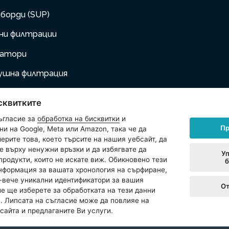
борди (SUP)
ни филтрации
натори
ушна филтрация
 за надуване
сквитките
аеми мебели
ъгласие за
обработка на бисквитки
и
Пр
и на Google, Meta или Amazon, така че да
шни любимци
ерите това, което търсите на нашия уебсайт, да
е върху ненужни връзки и да избягвате да
оари
Уп
продукти, които не искате виж. Обикновено тези
б
нформация за вашата хронология на сърфиране,
t (надуваеми изделия)
-вече уникални идентификатори за вашия
От
ие ще изберете за обработката на тези данни
с. Липсата на съгласие може да повлияе на
сайта и предлаганите Ви услуги.
reserved.