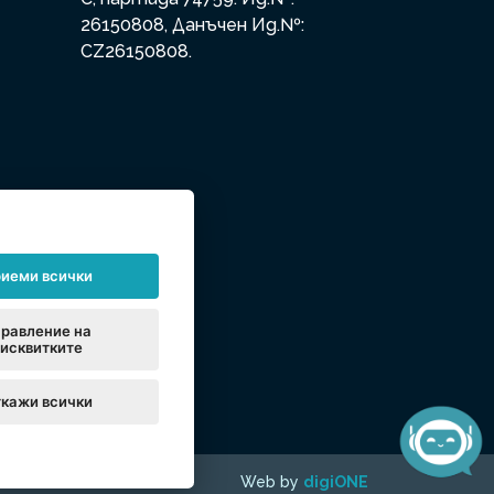
26150808, Данъчен Ид.№:
CZ26150808.
иеми всички
равление на
исквитките
кажи всички
Web by
digiONE