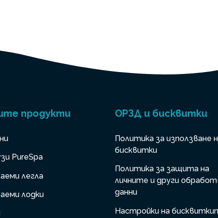
ите продукти
ОРЗД и бисквитки
ни
Политика за използване 
бисквитки
зи PureSpa
Политика за защита на
аеми легла
личните и други обработ
данни
аеми лодки
Настройки на бисквитки
и