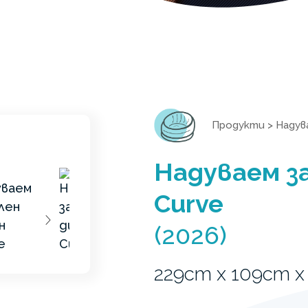
Продукти
>
Надув
Надуваем з
Curve
(2026)
229cm x 109cm x