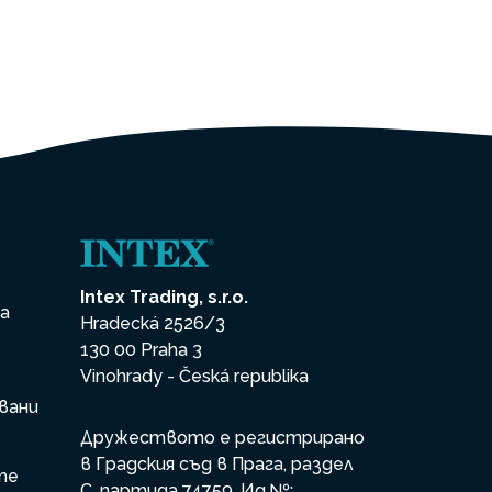
Intex Trading, s.r.o.
на
Hradecká 2526/3
130 00 Praha 3
Vinohrady - Česká republika
вани
Дружеството е регистрирано
в Градския съд в Прага, раздел
те
С, партида 74759. Ид.№: