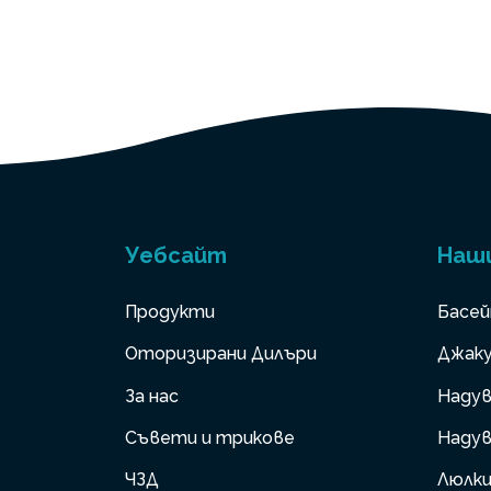
Уебсайт
Наш
Продукти
Басей
Оторизирани Дилъри
Джаку
За нас
Надув
Съвети и трикове
Надув
ЧЗД
Люлк