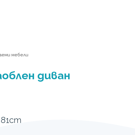
аеми мебели
аоблен диван
 81cm