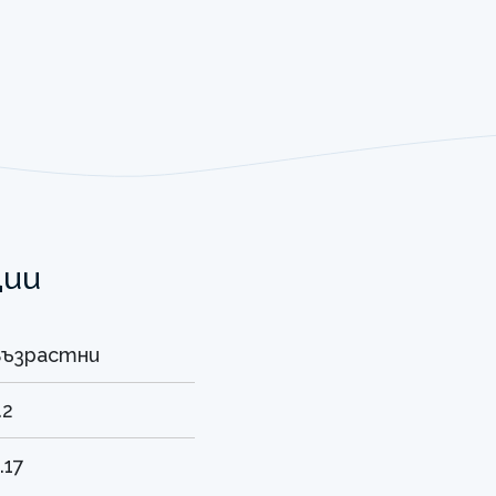
ции
Възрастни
.2
.17