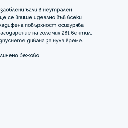
заоблени ъгли в неутрален
ще се впише идеално във всеки
адифена повърхност осигурява
агодарение на големия 2в1 вентил,
пуснете дивана за нула време.
линено бежово