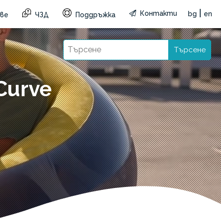
|
Контакти
bg
en
ве
ЧЗД
Поддръжка
Търсене
Curve