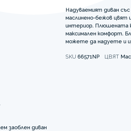
Надуваемият диван със 
маслинено-бежов цвят 
интериор. Плюшената к
максимален комфорт. Бл
можете да надуете и из
SKU
66571NP
ЦВЯТ
Мас
а