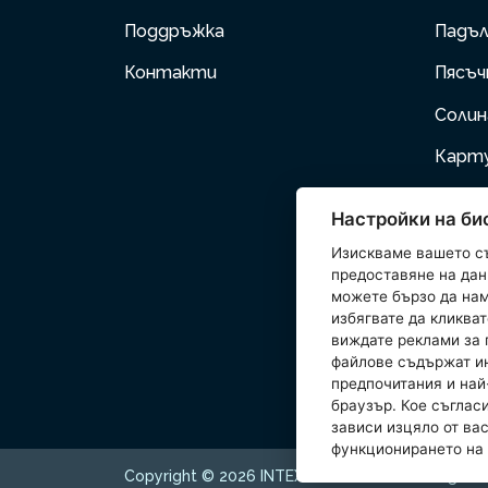
Поддръжка
Падъл
Контакти
Пясъч
Соли
Карт
Помпи
Настройки на би
Надув
Изискваме вашето с
предоставяне на данн
Дома
можете бързо да нам
избягвате да кликват
Аксес
виждате реклами за 
файлове съдържат и
Wetse
предпочитания и най
браузър. Кое съглас
зависи изцяло от ва
функционирането на 
Copyright © 2026 INTEX TRADING s.r.o. All rights 