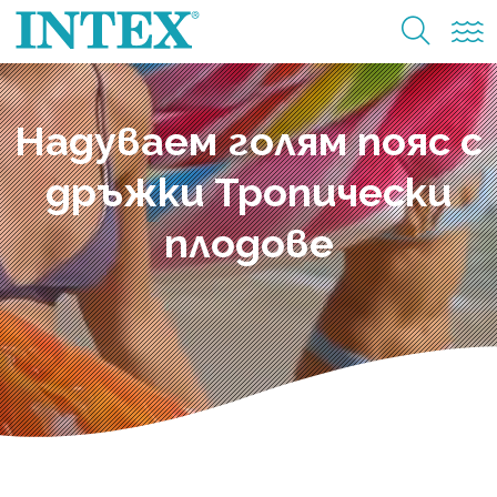
Надуваем голям пояс с
дръжки Тропически
плодове