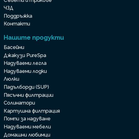
Съвети и трикове
ЧЗД
Поддръжка
Контакти
Нашите продукти
Басейни
Джакузи PureSpa
Надуваеми легла
Надуваеми лодки
Люлки
Падълборди (SUP)
Пясъчни филтрации
Солинатори
Картушна филтрация
Помпи за надуване
Надуваеми мебели
Домашни любимци