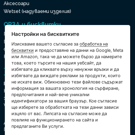
Аксесоари
Wetset (надуваеми изделия)
ОРЗД и бисквитки
Политика за използване на бисквитки
Настройки на бисквитките
Политика за защита на личните и други
Изискваме вашето съгласие за
обработка на
обработвани данни
бисквитки
и предоставяне на данни на Google, Meta
Настройки на бисквитките
или Amazon, така че да можете бързо да намерите
това, което търсите на нашия уебсайт, да
избягвате да кликвате върху ненужни връзки и да
избягвате да виждате реклами за продукти, които
не искате виж. Обикновено тези файлове съдържат
Intex Trading, s.r.o.
информация за вашата хронология на сърфиране,
Hradecká 2526/3
предпочитания и най-вече уникални
130 00 Praha 3
идентификатори за вашия браузър. Кое съгласие
Vinohrady - Česká republika
ще изберете за обработката на тези данни зависи
изцяло от вас. Липсата на съгласие може да
повлияе на функционирането на сайта и
Дружеството е регистрирано в Градския съд в
предлаганите Ви услуги.
Прага, раздел С, партида 74759. Ид.№: 26150808,