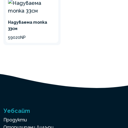
Надуваема топка
33см
59020NP
Уебсайт
Продукти
Оторизирани Дилъри