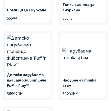
Tопки с лента за
Пръчици за гмуркане
гмуркане
55504
55503
Детско надуваемо
плаващо животинче
Надуваема топка
Puff 'n Play™
41см
58590NP
59030NP