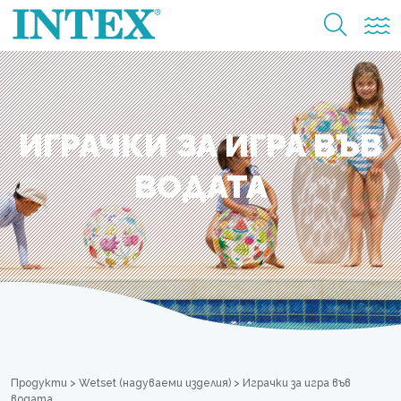
ИГРАЧКИ ЗА ИГРА ВЪВ
ВОДАТА
Продукти
>
Wetset (надуваеми изделия)
>
Играчки за игра във
водата