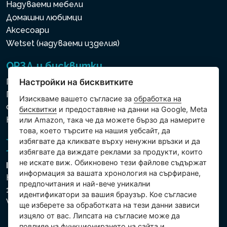
Надуваеми мебели
Домашни любимци
Аксесоари
Wetset (надуваеми изделия)
ОРЗД и бисквитки
Политика за използване на бисквитки
Настройки на бисквитките
Политика за защита на личните и други
Изискваме вашето съгласие за
обработка на
обработвани данни
бисквитки
и предоставяне на данни на Google, Meta
Настройки на бисквитките
или Amazon, така че да можете бързо да намерите
това, което търсите на нашия уебсайт, да
избягвате да кликвате върху ненужни връзки и да
избягвате да виждате реклами за продукти, които
не искате виж. Обикновено тези файлове съдържат
Intex Trading, s.r.o.
информация за вашата хронология на сърфиране,
Hradecká 2526/3
предпочитания и най-вече уникални
130 00 Praha 3
идентификатори за вашия браузър. Кое съгласие
Vinohrady - Česká republika
ще изберете за обработката на тези данни зависи
изцяло от вас. Липсата на съгласие може да
повлияе на функционирането на сайта и