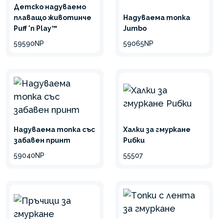
Детско надуваемо
плаващо животинче
Надуваема топка
Puff 'n Play™
Jumbo
59590NP
59065NP
Надуваема топка със
Халки за гмуркане
забавен принт
Рибки
59040NP
55507