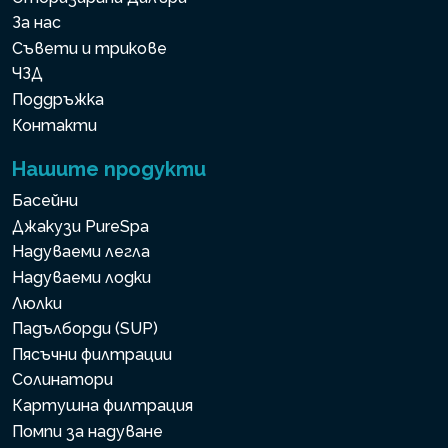
За нас
Съвети и трикове
ЧЗД
Поддръжка
Контакти
Нашите продукти
Басейни
Джакузи PureSpa
Надуваеми легла
Надуваеми лодки
Люлки
Падълборди (SUP)
Пясъчни филтрации
Солинатори
Картушна филтрация
Помпи за надуване