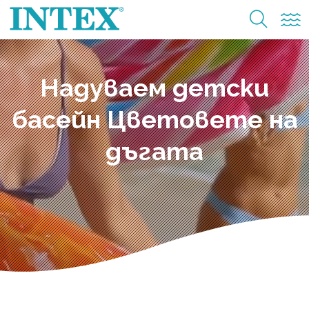
Надуваем детски
басейн Цветовете на
дъгата