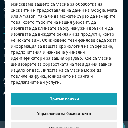
Политика за защита на личните и други
Изискваме вашето съгласие за
обработка на
обработвани данни
бисквитки
и предоставяне на данни на Google, Meta
Настройки на бисквитките
или Amazon, така че да можете бързо да намерите
това, което търсите на нашия уебсайт, да
избягвате да кликвате върху ненужни връзки и да
избягвате да виждате реклами за продукти, които
не искате виж. Обикновено тези файлове съдържат
Intex Trading, s.r.o.
информация за вашата хронология на сърфиране,
Hradecká 2526/3
предпочитания и най-вече уникални
130 00 Praha 3
идентификатори за вашия браузър. Кое съгласие
Vinohrady - Česká republika
ще изберете за обработката на тези данни зависи
изцяло от вас. Липсата на съгласие може да
повлияе на функционирането на сайта и
Дружеството е регистрирано в Градския съд в
предлаганите Ви услуги.
Прага, раздел С, партида 74759. Ид.№: 26150808,
Данъчен Ид.№: CZ26150808.
Приеми всички
Управление на бисквитките