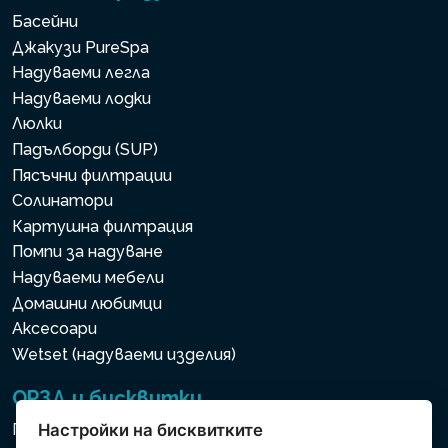
Басейни
Джакузи PureSpa
Надуваеми легла
Надуваеми лодки
Люлки
Падълборди (SUP)
Пясъчни филтрации
Солинатори
Картушна филтрация
Помпи за надуване
Надуваеми мебели
Домашни любимци
Аксесоари
Wetset (надуваеми изделия)
ОРЗД и бисквитки
Политика за използване на бисквитки
Настройки на бисквитките