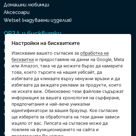
Домашни любимци
Аксесоари
Wetset (надуваеми изделия)
ОРЗД и бисквитки
Политика за използване на бисквитки
Настройки на бисквитките
Политика за защита на личните и други
Изискваме вашето съгласие за
обработка на
обработвани данни
бисквитки
и предоставяне на данни на Google, Meta
Настройки на бисквитките
или Amazon, така че да можете бързо да намерите
това, което търсите на нашия уебсайт, да
избягвате да кликвате върху ненужни връзки и да
избягвате да виждате реклами за продукти, които
не искате виж. Обикновено тези файлове съдържат
Intex Trading, s.r.o.
информация за вашата хронология на сърфиране,
Hradecká 2526/3
предпочитания и най-вече уникални
130 00 Praha 3
идентификатори за вашия браузър. Кое съгласие
Vinohrady - Česká republika
ще изберете за обработката на тези данни зависи
изцяло от вас. Липсата на съгласие може да
повлияе на функционирането на сайта и
Дружеството е регистрирано в Градския съд в
предлаганите Ви услуги.