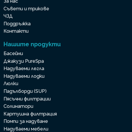
За нас
Съвети и трикове
ЧЗД
Поддръжка
Контакти
Нашите продукти
Басейни
Джакузи PureSpa
Надуваеми легла
Надуваеми лодки
Люлки
Падълборди (SUP)
Пясъчни филтрации
Солинатори
Картушна филтрация
Помпи за надуване
Надуваеми мебели