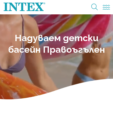
Надуваем детски
басейн Правоъгълен