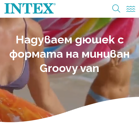
Надуваем дюшек с
формата на миниван
Groovy van