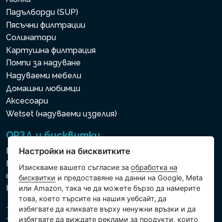
Падълборди (SUP)
Пясъчни филтрации
Солинатори
Картушна филтрация
Помпи за надуване
Надуваеми мебели
Домашни любимци
Аксесоари
Wetset (надуваеми изделия)
ОРЗД и бисквитки
Политика за използване на бисквитки
Настройки на бисквитките
Политика за защита на личните и други
Изискваме вашето съгласие за
обработка на
обработвани данни
бисквитки
и предоставяне на данни на Google, Meta
Настройки на бисквитките
или Amazon, така че да можете бързо да намерите
това, което търсите на нашия уебсайт, да
избягвате да кликвате върху ненужни връзки и да
избягвате да виждате реклами за продукти, които