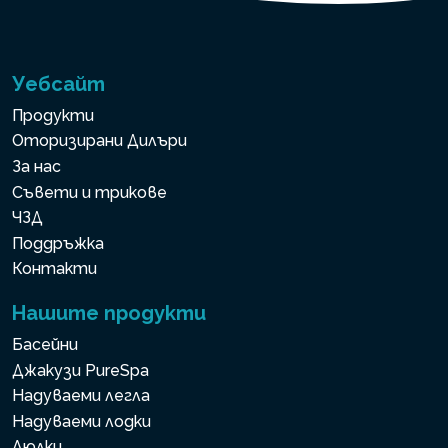
Уебсайт
Продукти
Оторизирани Дилъри
За нас
Съвети и трикове
ЧЗД
Поддръжка
Контакти
Нашите продукти
Басейни
Джакузи PureSpa
Надуваеми легла
Надуваеми лодки
Люлки