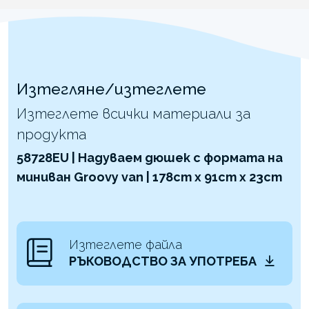
Изтегляне/изтеглете
Изтеглете всички материали за
продукта
58728EU | Надуваем дюшек с формата на
миниван Groovy van | 178cm x 91cm x 23cm
Изтеглете файла
РЪКОВОДСТВО ЗА УПОТРЕБА