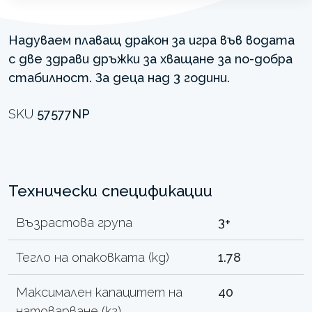
Надуваем плаващ дракон за игра във водата
с две здрави дръжки за хващане за по-добра
стабилност. За деца над 3 години.
SKU
57577NP
Технически спецификации
Възрастова група
3+
Тегло на опаковката (kg)
1.78
Максимален капацитет на
40
натоварване (кг)