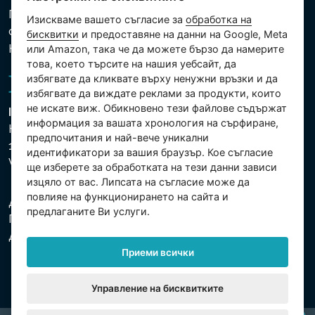
Политика за защита на личните и други
Изискваме вашето съгласие за
обработка на
обработвани данни
бисквитки
и предоставяне на данни на Google, Meta
Настройки на бисквитките
или Amazon, така че да можете бързо да намерите
това, което търсите на нашия уебсайт, да
избягвате да кликвате върху ненужни връзки и да
избягвате да виждате реклами за продукти, които
не искате виж. Обикновено тези файлове съдържат
Intex Trading, s.r.o.
информация за вашата хронология на сърфиране,
Hradecká 2526/3
предпочитания и най-вече уникални
130 00 Praha 3
идентификатори за вашия браузър. Кое съгласие
Vinohrady - Česká republika
ще изберете за обработката на тези данни зависи
изцяло от вас. Липсата на съгласие може да
повлияе на функционирането на сайта и
Дружеството е регистрирано в Градския съд в
предлаганите Ви услуги.
Прага, раздел С, партида 74759. Ид.№: 26150808,
Данъчен Ид.№: CZ26150808.
Приеми всички
Управление на бисквитките