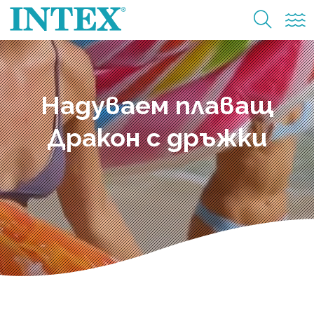
Надуваем плаващ
Дракон с дръжки