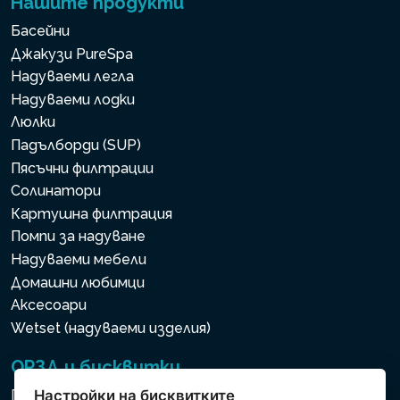
Нашите продукти
Басейни
Джакузи PureSpa
Надуваеми легла
Надуваеми лодки
Люлки
Падълборди (SUP)
Пясъчни филтрации
Солинатори
Картушна филтрация
Помпи за надуване
Надуваеми мебели
Домашни любимци
Аксесоари
Wetset (надуваеми изделия)
ОРЗД и бисквитки
Политика за използване на бисквитки
Настройки на бисквитките