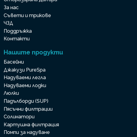
За нас
Съвети и трикове
ЧЗД
Поддръжка
Контакти
Нашите продукти
Басейни
Джакузи PureSpa
Надуваеми легла
Надуваеми лодки
Люлки
Падълборди (SUP)
Пясъчни филтрации
Солинатори
Картушна филтрация
Помпи за надуване