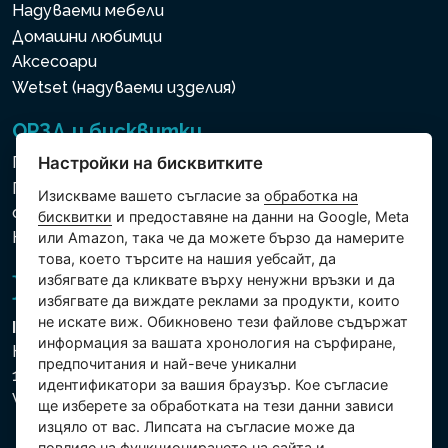
Надуваеми мебели
Домашни любимци
Аксесоари
Wetset (надуваеми изделия)
ОРЗД и бисквитки
Политика за използване на бисквитки
Настройки на бисквитките
Политика за защита на личните и други
Изискваме вашето съгласие за
обработка на
обработвани данни
бисквитки
и предоставяне на данни на Google, Meta
Настройки на бисквитките
или Amazon, така че да можете бързо да намерите
това, което търсите на нашия уебсайт, да
избягвате да кликвате върху ненужни връзки и да
избягвате да виждате реклами за продукти, които
не искате виж. Обикновено тези файлове съдържат
Intex Trading, s.r.o.
информация за вашата хронология на сърфиране,
Hradecká 2526/3
предпочитания и най-вече уникални
130 00 Praha 3
идентификатори за вашия браузър. Кое съгласие
Vinohrady - Česká republika
ще изберете за обработката на тези данни зависи
изцяло от вас. Липсата на съгласие може да
повлияе на функционирането на сайта и