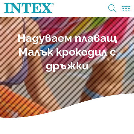
Надуваем плаващ
Малък крокодил с
дръжки