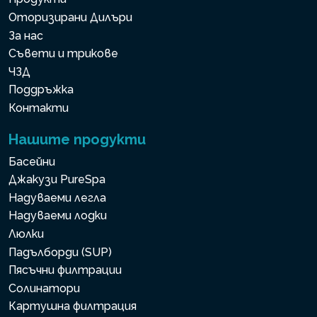
Оторизирани Дилъри
За нас
Съвети и трикове
ЧЗД
Поддръжка
Контакти
Нашите продукти
Басейни
Джакузи PureSpa
Надуваеми легла
Надуваеми лодки
Люлки
Падълборди (SUP)
Пясъчни филтрации
Солинатори
Картушна филтрация