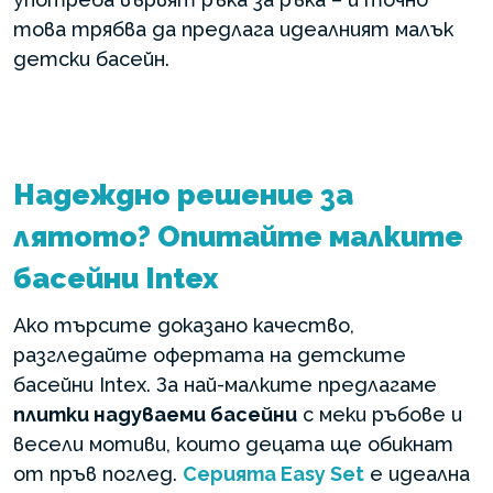
това трябва да предлага идеалният малък
детски басейн.
Надеждно решение за
лятото? Опитайте малките
басейни Intex
Ако търсите доказано качество,
разгледайте офертата на детските
басейни Intex. За най-малките предлагаме
плитки надуваеми басейни
с меки ръбове и
весели мотиви, които децата ще обикнат
от пръв поглед.
Серията Easy Set
е идеална