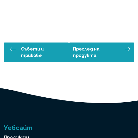
Съвети и
Преглед на
трикове
продукта
Уебсайт
Продукти