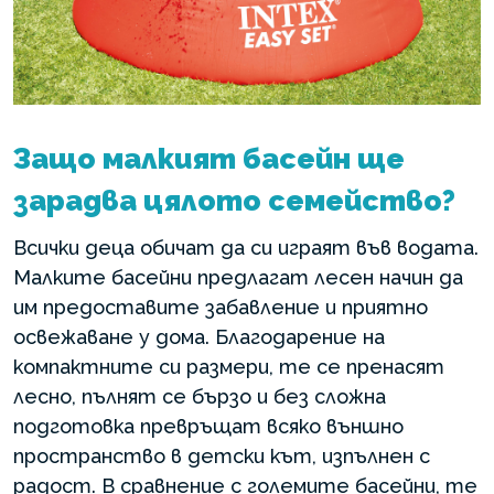
Защо малкият басейн ще
зарадва цялото семейство?
Всички деца обичат да си играят във водата.
Малките басейни предлагат лесен начин да
им предоставите забавление и приятно
освежаване у дома. Благодарение на
компактните си размери, те се пренасят
лесно, пълнят се бързо и без сложна
подготовка превръщат всяко външно
пространство в детски кът, изпълнен с
радост. В сравнение с големите басейни, те