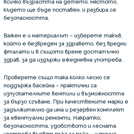
всичко възрастта на детето, мястото,
където ще бъде поставен, и разбира се
безопасността.
Важен е и материалът – изберете такъв,
който е безвреден за здравето, без вредни
фталати и в същото време достатъчно
здрав, за да издържи ежедневна употреба.
Проверете също така колко лесно се
поддържа басейна – практични са
изпускателните вентили и възможността
за бързо сгъване. При качествените марки е
задължително да има и резервен комплект
за евентуални ремонти. Накратко,
безопасността, удобството и лесната
употреба вървят ръка за ръка – и точно