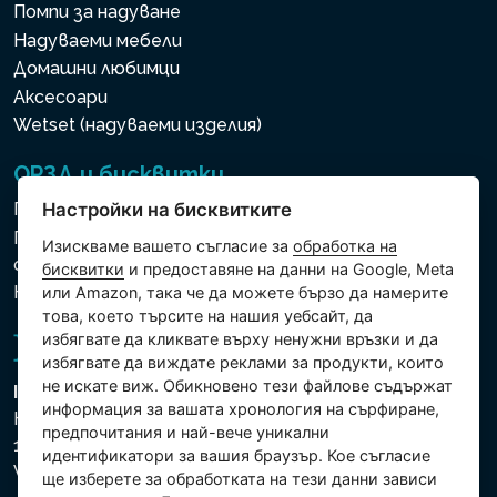
Помпи за надуване
Надуваеми мебели
Домашни любимци
Аксесоари
Wetset (надуваеми изделия)
ОРЗД и бисквитки
Политика за използване на бисквитки
Настройки на бисквитките
Политика за защита на личните и други
Изискваме вашето съгласие за
обработка на
обработвани данни
бисквитки
и предоставяне на данни на Google, Meta
Настройки на бисквитките
или Amazon, така че да можете бързо да намерите
това, което търсите на нашия уебсайт, да
избягвате да кликвате върху ненужни връзки и да
избягвате да виждате реклами за продукти, които
не искате виж. Обикновено тези файлове съдържат
Intex Trading, s.r.o.
информация за вашата хронология на сърфиране,
Hradecká 2526/3
предпочитания и най-вече уникални
130 00 Praha 3
идентификатори за вашия браузър. Кое съгласие
Vinohrady - Česká republika
ще изберете за обработката на тези данни зависи