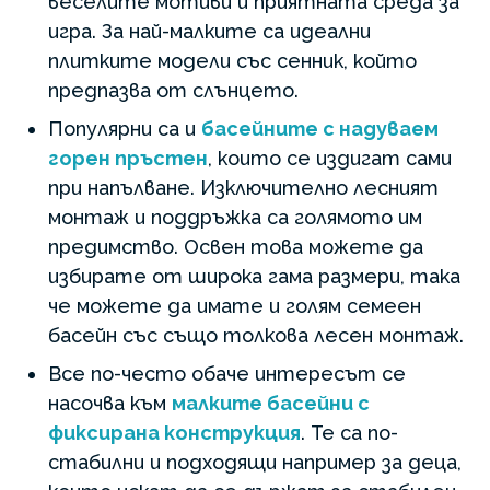
веселите мотиви и приятната среда за
игра. За най-малките са идеални
плитките модели със сенник, който
предпазва от слънцето.
Популярни са и
басейните с надуваем
горен пръстен
, които се издигат сами
при напълване. Изключително лесният
монтаж и поддръжка са голямото им
предимство. Освен това можете да
избирате от широка гама размери, така
че можете да имате и голям семеен
басейн със също толкова лесен монтаж.
Все по-често обаче интересът се
насочва към
малките басейни с
фиксирана конструкция
. Те са по-
стабилни и подходящи например за деца,