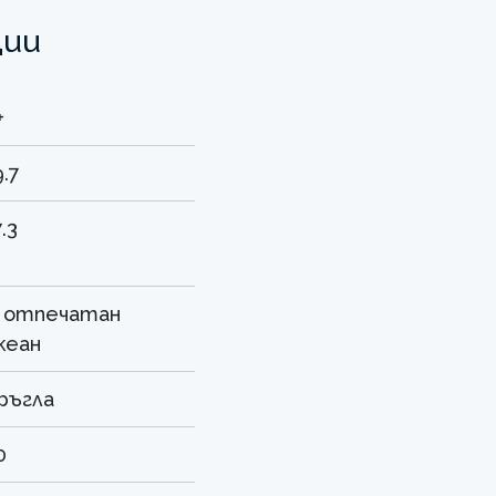
ции
+
9.7
7.3
 отпечатан
кеан
ръгла
0