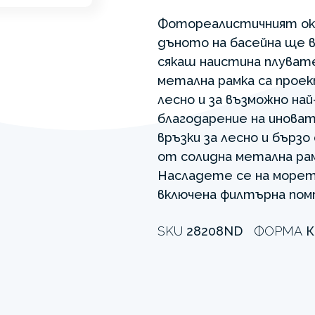
Фотореалистичният ок
дъното на басейна ще в
сякаш наистина плуват
метална рамка са проек
лесно и за възможно на
благодарение на инова
връзки за лесно и бърз
от солидна метална рам
Насладете се на морето
включена филтърна помп
SKU
28208ND
ФОРМА
К