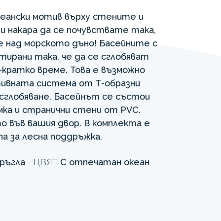
еански мотив върху стените и
и накара да се почувствате така,
е над морското дъно! Басейните с
тирани така, че да се сглобяват
й-кратко време. Това е възможно
тивната система от Т-образни
о сглобяване. Басейнът се състои
ка и странични стени от PVC.
 във вашия двор. В комплекта е
а за лесна поддръжка.
ръгла
ЦВЯТ
С отпечатан океан