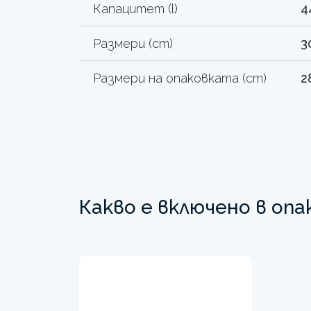
Капацитет (l)
4
Размери (cm)
3
Размери на опаковката (cm)
2
Какво е включено в оп