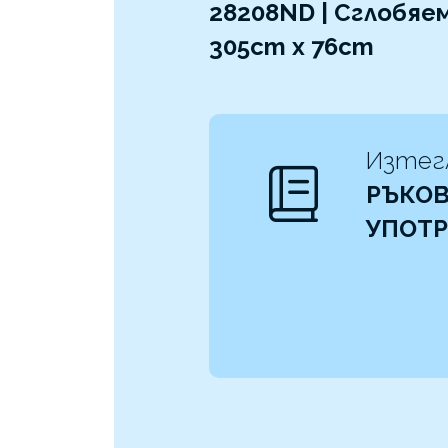
28208ND | Сглобяем
305cm x 76cm
Изтег
РЪКОВ
УПОТ