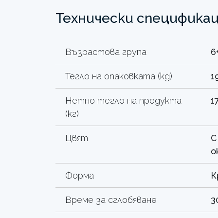
Технически специфика
Възрастова група
6
Тегло на опаковката (kg)
1
Нетно тегло на продукта
1
(кг)
Цвят
С
о
Форма
К
Време за сглобяване
3