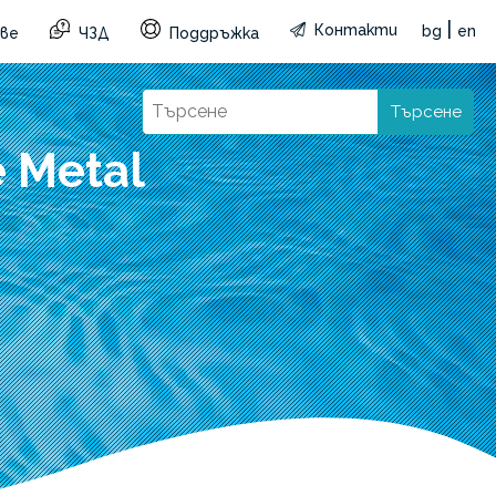
|
Контакти
bg
en
ве
ЧЗД
Поддръжка
Търсене
 Metal