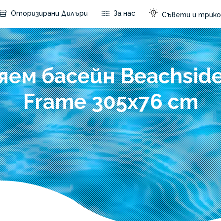
Оторизирани Дилъри
За нас
Съвети и трико
яем басейн Beachside
Frame 305x76 cm