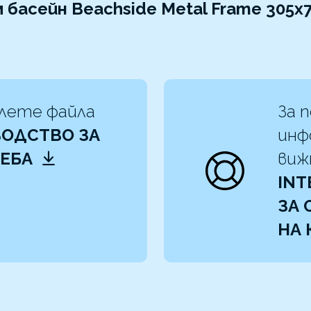
 басейн Beachside Metal Frame 305x7
лете файла
За 
ОДСТВО ЗА
инф
РЕБА
ви
INT
ЗА
НА 