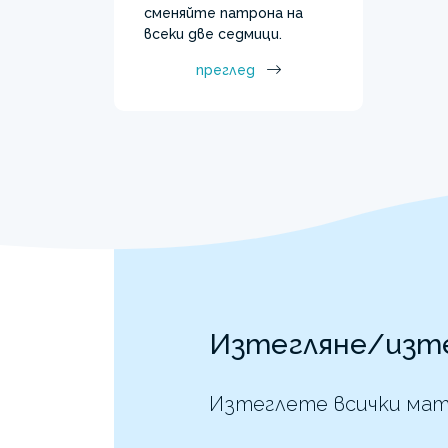
сменяйте патрона на
всеки две седмици.
преглед
Изтегляне/изт
Изтеглете всички мат