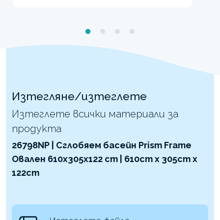
Изтегляне/изтеглете
Изтеглете всички материали за
продукта
26798NP | Сглобяем басейн Prism Frame
Овален 610x305x122 cm | 610cm x 305cm x
122cm