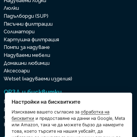
Надуваеми лодки
Люлки
Падълборди (SUP)
Пясъчни филтрации
Солинатори
Картушна филтрация
Помпи за надуване
Надуваеми мебели
Домашни любимци
Аксесоари
Wetset (надуваеми изделия)
ОРЗД и бисквитки
Политика за използване на бисквитки
Настройки на бисквитките
Политика за защита на личните и други
Изискваме вашето съгласие за
обработка на
обработвани данни
бисквитки
и предоставяне на данни на Google, Meta
Настройки на бисквитките
или Amazon, така че да можете бързо да намерите
това, което търсите на нашия уебсайт, да