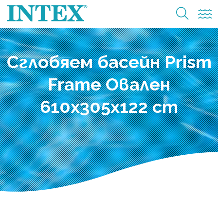
Сглобяем басейн Prism
Frame Овален
610x305x122 cm