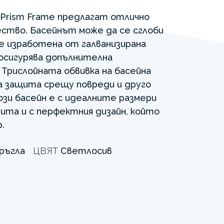
 Prism Frame предлагат отлично
ство. Басейнът може да се сглоби
 е изработена от галванизирана
осигурява допълнителна
 Трислойната обвивка на басейна
а защита срещу повреди и друго
ози басейн е с идеалните размери
тита и с перфектния дизайн, който
.
ръгла
ЦВЯТ
Светлосив