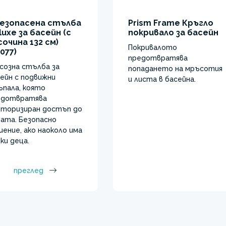
езопасена стълба
Prism Frame Кръгло
luxe за басейн (с
покривало за басейн
сочина 132 см)
Покривалото
077)
предотвратява
созна стълба за
попадането на мръсотия
ейн с подвижни
и листа в басейна.
пала, която
едотвратява
оторизиран достъп до
ата. Безопасно
ение, ако наоколо има
ки деца.
преглед