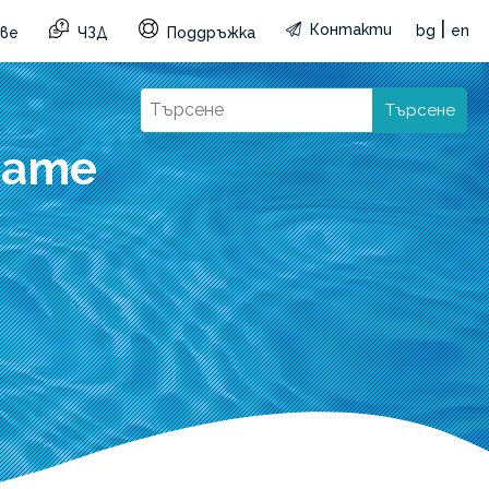
|
Контакти
bg
en
ве
ЧЗД
Поддръжка
Търсене
rame