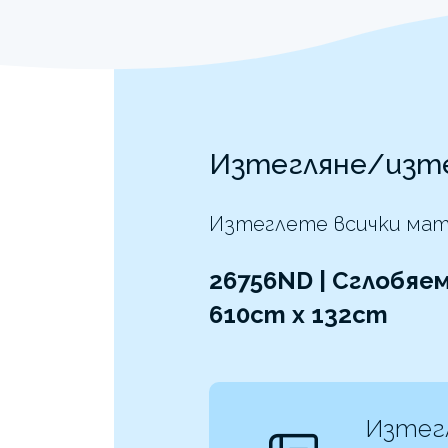
Изтегляне/изт
Изтеглете всички мат
26756ND | Сглобяем
610cm x 132cm
Изтег