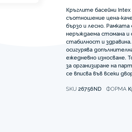
Кръглите басейни Intex
съотношение цена-каче
бързо и лесно. Рамката
неръждаема стомана и 
стабилност и здравина.
осигурява допълнителн
ежедневно износване. Т
за организиране на пар
се вписва във всеки двор
SKU
26756ND
ФОРМА
К