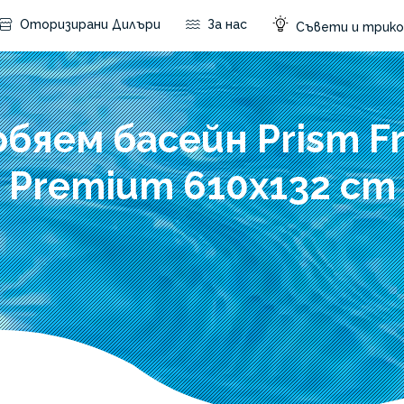
Оторизирани Дилъри
За нас
Съвети и трико
обяем басейн Prism F
Premium 610x132 cm