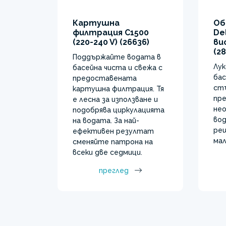
Картушна
Об
филтрация C1500
De
(220-240 V) (26636)
ви
(28
Поддържайте водата в
Лук
басейна чиста и свежа с
бас
предоставената
стъ
картушна филтрация. Тя
пр
е лесна за използване и
не
подобрява циркулацията
вод
на водата. За най-
реш
ефективен резултат
мал
сменяйте патрона на
всеки две седмици.
преглед