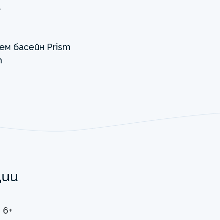
а
ции
6+