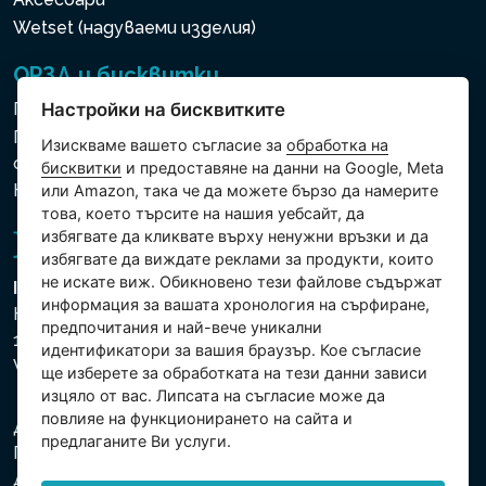
Wetset (надуваеми изделия)
ОРЗД и бисквитки
Политика за използване на бисквитки
Настройки на бисквитките
Политика за защита на личните и други
Изискваме вашето съгласие за
обработка на
обработвани данни
бисквитки
и предоставяне на данни на Google, Meta
Настройки на бисквитките
или Amazon, така че да можете бързо да намерите
това, което търсите на нашия уебсайт, да
избягвате да кликвате върху ненужни връзки и да
избягвате да виждате реклами за продукти, които
не искате виж. Обикновено тези файлове съдържат
Intex Trading, s.r.o.
информация за вашата хронология на сърфиране,
Hradecká 2526/3
предпочитания и най-вече уникални
130 00 Praha 3
идентификатори за вашия браузър. Кое съгласие
Vinohrady - Česká republika
ще изберете за обработката на тези данни зависи
изцяло от вас. Липсата на съгласие може да
повлияе на функционирането на сайта и
Дружеството е регистрирано в Градския съд в
предлаганите Ви услуги.
Прага, раздел С, партида 74759. Ид.№: 26150808,
Данъчен Ид.№: CZ26150808.