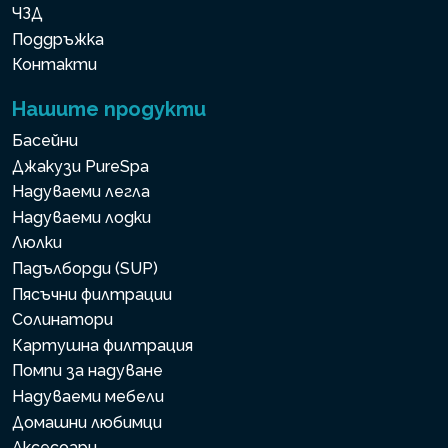
ЧЗД
Поддръжка
Контакти
Нашите продукти
Басейни
Джакузи PureSpa
Надуваеми легла
Надуваеми лодки
Люлки
Падълборди (SUP)
Пясъчни филтрации
Солинатори
Картушна филтрация
Помпи за надуване
Надуваеми мебели
Домашни любимци
Аксесоари