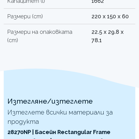
Капацитет (l)
1662
Размери (cm)
220 x 150 x 60
Размери на опаковката
22.5 x 29.8 x
(cm)
78.1
Изтегляне/изтеглете
Изтеглете всички материали за
продукта
28270NP | Басейн Rectangular Frame