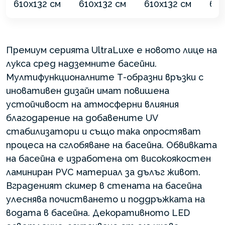
Премиум серията UltraLuxe е новото лице на
лукса сред надземните басейни.
Мултифункционалните Т-образни връзки с
иновативен дизайн имат повишена
устойчивост на атмосферни влияния
благодарение на добавените UV
стабилизатори и също така опростяват
процеса на сглобяване на басейна. Обвивката
на басейна е изработена от високоякостен
ламиниран PVC материал за дълъг живот.
Вграденият скимер в стената на басейна
улеснява почистването и поддръжката на
водата в басейна. Декоративното LED