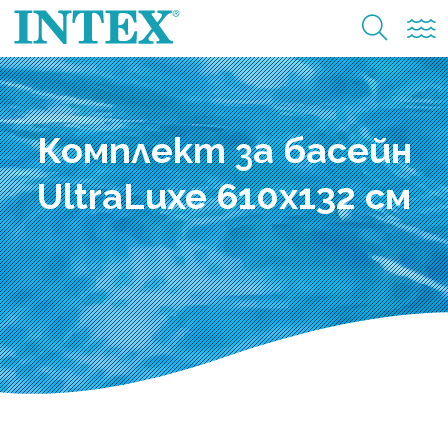
Комплект за басейн
UltraLuxe 610x132 см