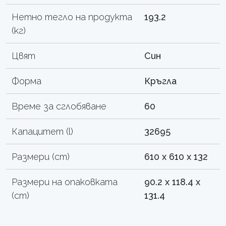
Нетно тегло на продукта
193.2
(кг)
Цвят
Син
Форма
Кръгла
Време за сглобяване
60
Капацитет (l)
32695
Размери (cm)
610 x 610 x 132
Размери на опаковката
90.2 x 118.4 x
(cm)
131.4