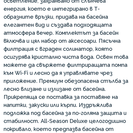
осветление, захранвано от слънчева
енергия, което е интегрирано в Т-
образните връзки, придава на басейна
елегантен вид и създава подходящата
атмосфера вечер. Комплектът за басейн
включва и цял набор от аксесоари. Пясъчна
филтрация с вграден солинатор, която
осигурява кристално чиста вода. Освен това
можете да свържете филтриращата помпа
към Wi-Fi и лесно да я управлявате чрез
приложение. Премиум обезопасена стълба за
лесно влизане и излизане от басейна.
Прикрепяща се поставка за поставяне на
напитки, закуски или кърпи. Издръжлива
подложка под басейна за по-голяма защита и
стабилност. All-Season Deluxe целогодишно
покривало, което предпазва басейна от