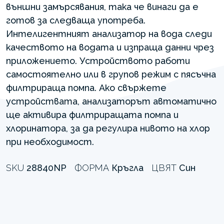
външни замърсявания, така че винаги да е
готов за следваща употреба.
Интелигентният анализатор на вода следи
качеството на водата и изпраща данни чрез
приложението. Устройството работи
самостоятелно или в групов режим с пясъчна
филтрираща помпа. Ако свържете
устройствата, анализаторът автоматично
ще активира филтриращата помпа и
хлоринатора, за да регулира нивото на хлор
при необходимост.
SKU
28840NP
ФОРМА
Кръгла
ЦВЯТ
Син