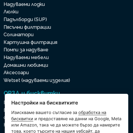
Надуваеми лодки
Люлки
Падълборди (SUP)
Пясъчни филтрации
Солинатори
Картушна филтрация
Помпи за надуване
Надуваеми мебели
Домашни любимци
Аксесоари
Wetset (надуваеми изделия)
ОРЗД и бисквитки
Политика за използване на бисквитки
Настройки на бисквитките
Политика за защита на личните и други
Изискваме вашето съгласие за
обработка на
обработвани данни
бисквитки
и предоставяне на данни на Google, Meta
Настройки на бисквитките
или Amazon, така че да можете бързо да намерите
това, което търсите на нашия уебсайт, да